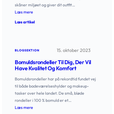
skåner miljøet og giver dit outfit…
Læs mere
:
Læs artikel
Bomuldspose:
Praktisk
og
bæredygtig
hverdagshjælper
15. oktober 2023
BLOGSEKTION
Bomuldsrondeller Til Dig, Der Vil
Have Kvalitet Og Komfort
Bomuldsrondeller har på rekordtid fundet vej
til både badeværelseshylder og makeup-
tasker over hele landet. De små, bløde
rondeller i 100 % bomuld er et…
Læs mere