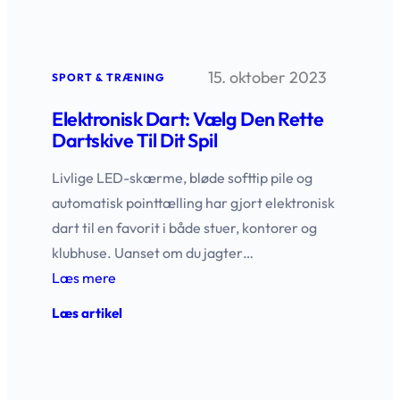
til
hjemmet
og
klubben
15. oktober 2023
SPORT & TRÆNING
Elektronisk Dart: Vælg Den Rette
Dartskive Til Dit Spil
Livlige LED-skærme, bløde softtip pile og
automatisk pointtælling har gjort elektronisk
dart til en favorit i både stuer, kontorer og
klubhuse. Uanset om du jagter…
Læs mere
:
Læs artikel
Elektronisk
Dart:
Vælg
den
rette