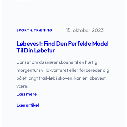
Løbetights
der
giver
dig
frit
15. oktober 2023
løb
SPORT & TRÆNING
og
fuld
Løbevest: Find Den Perfekte Model
komfort
Til Din Løbetur
Uanset om du snører skoene til en hurtig
morgentur i villakvarteret eller forbereder dig
på et langt trail-løb i skoven, kan en løbevest
være…
Læs mere
:
Læs artikel
Løbevest:
Find
den
perfekte