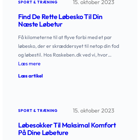
15. oktober 2023
pakke
SPORT & TRÆNING
til
din
Find De Rette Løbesko Til Din
løbetræning
Næste Løbetur
Få kilometerne til at flyve forbi med et par
løbesko, der er skræddersyet til netop din fod
og løbestil. Hos Raskeben.dk ved vi, hvor…
Læs mere
:
Læs artikel
Find
de
rette
løbesko
til
15. oktober 2023
din
SPORT & TRÆNING
næste
løbetur
Løbesokker Til Maksimal Komfort
På Dine Løbeture