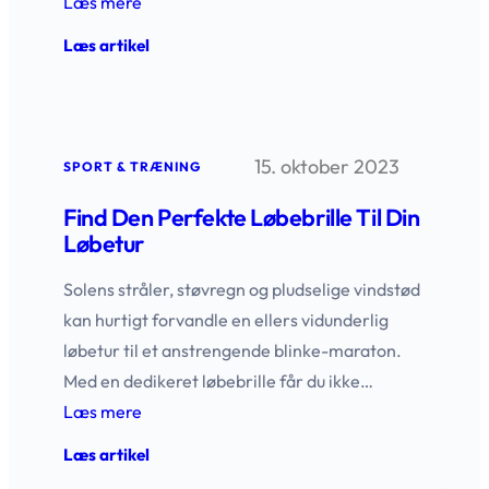
Læs mere
:
Læs artikel
Løbearmbånd
til
løbeturen
–
find
15. oktober 2023
det
SPORT & TRÆNING
perfekte
fit
Find Den Perfekte Løbebrille Til Din
Løbetur
Solens stråler, støvregn og pludselige vindstød
kan hurtigt forvandle en ellers vidunderlig
løbetur til et anstrengende blinke-maraton.
Med en dedikeret løbebrille får du ikke…
Læs mere
:
Læs artikel
Find