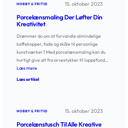
15. oktober 2023
dartskive
HOBBY & FRITID
til
dit
Porcelænsmaling Der Løfter Din
spil
Kreativitet
Drømmer du om at forvandle almindelige
kaffekopper, fade og skåle til personlige
kunstværker? Med porcelænsmaling kan du
hurtigt give alt fra arvestykker til loppefund…
Læs mere
:
Læs artikel
Porcelænsmaling
der
løfter
din
kreativitet
15. oktober 2023
HOBBY & FRITID
Porcelænstusch Til Alle Kreative