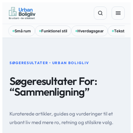
Spring
til
indhold
Små rum
Funktionel stil
Hverdagsgear
Tekstilval
SØGERESULTATER • URBAN BOLIGLIV
Søgeresultater For:
“sammenligning”
Kuraterede artikler, guides og vurderinger til et
urbant liv med mere ro, retning og stilsikre valg.