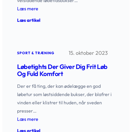
velsiddende løbetidsbukser…
Læs mere
:
Læs artikel
Løbetidsbukser
til
hund
–
Komfort
15. oktober 2023
og
SPORT & TRÆNING
kontrol
Løbetights Der Giver Dig Frit Løb
Og Fuld Komfort
Der er få ting, der kan ødelægge en god
løbetur som løstsiddende bukser, der blafrer i
vinden eller klistrer til huden, når sveden
presser…
Læs mere
:
Læs artikel