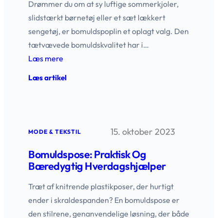
Drømmer du om at sy luftige sommerkjoler,
slidstærkt børnetøj eller et sæt lækkert
sengetøj, er bomuldspoplin et oplagt valg. Den
tætvævede bomulds­kvalitet har i…
Læs mere
:
Læs artikel
Bomuldspoplin
til
dine
kreative
projekter
15. oktober 2023
MODE & TEKSTIL
Bomuldspose: Praktisk Og
Bæredygtig Hverdagshjælper
Træt af knitrende plastikposer, der hurtigt
ender i skraldespanden? En bomuldspose er
den stilrene, genanvendelige løsning, der både