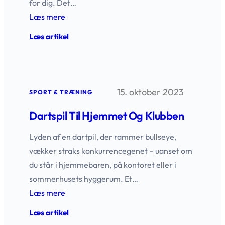
for dig. Det…
Læs mere
:
Læs artikel
Opdag
perlebomuld
i
høj
kvalitet
15. oktober 2023
til
SPORT & TRÆNING
dine
kreative
Dartspil Til Hjemmet Og Klubben
idéer
Lyden af en dartpil, der rammer bullseye,
vækker straks konkurrencegenet – uanset om
du står i hjemmebaren, på kontoret eller i
sommerhusets hyggerum. Et…
Læs mere
:
Læs artikel
Dartspil