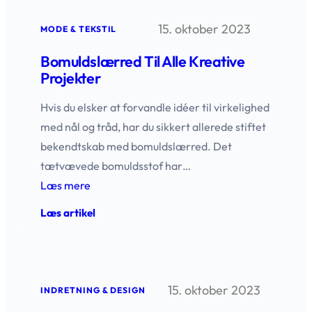
enhver
lejlighed
15. oktober 2023
MODE & TEKSTIL
Bomuldslærred Til Alle Kreative
Projekter
Hvis du elsker at forvandle idéer til virkelighed
med nål og tråd, har du sikkert allerede stiftet
bekendtskab med bomuldslærred. Det
tætvævede bomuldsstof har…
Læs mere
:
Læs artikel
Bomuldslærred
til
alle
kreative
projekter
15. oktober 2023
INDRETNING & DESIGN