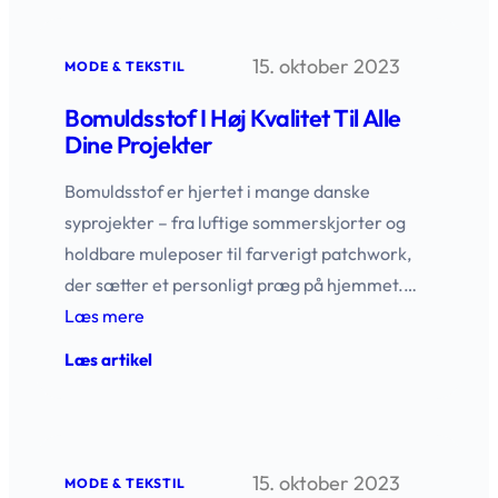
Ultimative
Guide
til
15. oktober 2023
Valg,
MODE & TEKSTIL
Brug
og
Bomuldsstof I Høj Kvalitet Til Alle
Vedligeholdelse
Dine Projekter
Bomuldsstof er hjertet i mange danske
syprojekter – fra luftige sommerskjorter og
holdbare muleposer til farverigt patchwork,
der sætter et personligt præg på hjemmet.…
Læs mere
:
Læs artikel
Bomuldsstof
i
høj
kvalitet
til
15. oktober 2023
alle
MODE & TEKSTIL