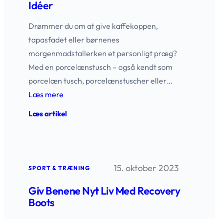
Idéer
Drømmer du om at give kaffekoppen,
tapasfadet eller børnenes
morgenmadstallerken et personligt præg?
Med en porcelænstusch – også kendt som
porcelæn tusch, porcelænstuscher eller…
Læs mere
:
Læs artikel
Porcelænstusch
til
alle
kreative
idéer
15. oktober 2023
SPORT & TRÆNING
Giv Benene Nyt Liv Med Recovery
Boots