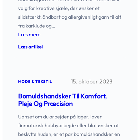
valg for kreative sjæle, der ønsker et
slidstærkt, åndbart og allergivenligt garn til alt
fra karklude og…
Læs mere
:
Læs artikel
Bomuldsgarn
–
find
det
perfekte
15. oktober 2023
garn
MODE & TEKSTIL
til
dine
Bomuldshandsker Til Komfort,
kreative
Pleje Og Præcision
idéer
Uanset om du arbejder på lager, laver
finmotorisk hobbyarbejde eller blot ønsker at
beskytte huden, er et par bomuldshandsker en