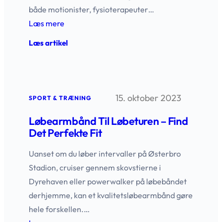
både motionister, fysioterapeuter…
Læs mere
:
Læs artikel
Foam
roller:
Smidighed
og
restitution
15. oktober 2023
på
SPORT & TRÆNING
rulle
Løbearmbånd Til Løbeturen – Find
Det Perfekte Fit
Uanset om du løber intervaller på Østerbro
Stadion, cruiser gennem skovstierne i
Dyrehaven eller powerwalker på løbebåndet
derhjemme, kan et kvalitetsløbearmbånd gøre
hele forskellen.…