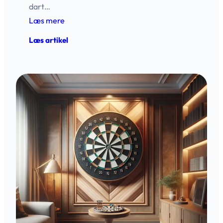
dart…
Læs mere
:
Læs artikel
Udstyrsfælden
i
dart:
Sådan
undgår
du
at
overinvestere