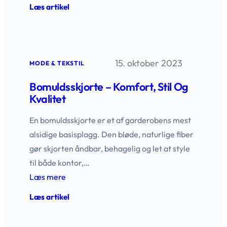
:
Læs artikel
Bomuldsrondeller
til
dig,
der
vil
15. oktober 2023
have
MODE & TEKSTIL
kvalitet
og
Bomuldsskjorte – Komfort, Stil Og
komfort
Kvalitet
En bomuldsskjorte er et af garderobens mest
alsidige basisplagg. Den bløde, naturlige fiber
gør skjorten åndbar, behagelig og let at style
til både kontor,…
Læs mere
:
Læs artikel
Bomuldsskjorte
–
komfort,