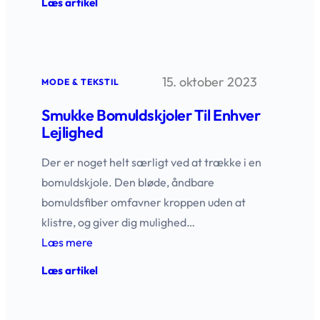
:
Læs artikel
Bomuldshue
til
hele
familien
–
15. oktober 2023
komfort
MODE & TEKSTIL
og
stil
Smukke Bomuldskjoler Til Enhver
Lejlighed
Der er noget helt særligt ved at trække i en
bomuldskjole. Den bløde, åndbare
bomuldsfiber omfavner kroppen uden at
klistre, og giver dig mulighed…
Læs mere
:
Læs artikel
Smukke
bomuldskjoler
til