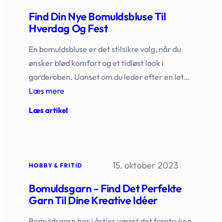
dine
projekter
Find Din Nye Bomuldsbluse Til
Hverdag Og Fest
En bomuldsbluse er det stilsikre valg, når du
ønsker blød komfort og et tidløst look i
garderoben. Uanset om du leder efter en let…
Læs mere
:
Læs artikel
Find
din
nye
bomuldsbluse
til
15. oktober 2023
hverdag
HOBBY & FRITID
og
fest
Bomuldsgarn – Find Det Perfekte
Garn Til Dine Kreative Idéer
Bomuldsgarn har i årtier været det foretrukne