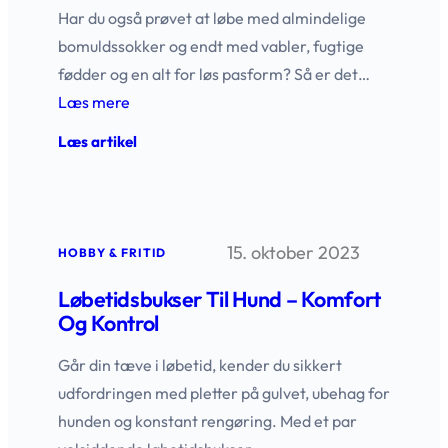
Har du også prøvet at løbe med almindelige
bomuldssokker og endt med vabler, fugtige
fødder og en alt for løs pasform? Så er det…
Læs mere
:
Læs artikel
Løbesokker
til
maksimal
komfort
på
15. oktober 2023
dine
HOBBY & FRITID
løbeture
Løbetidsbukser Til Hund – Komfort
Og Kontrol
Går din tæve i løbetid, kender du sikkert
udfordringen med pletter på gulvet, ubehag for
hunden og konstant rengøring. Med et par