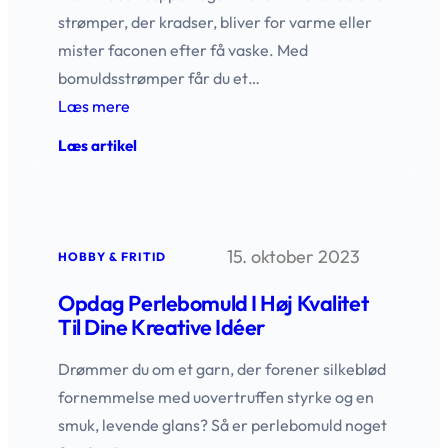
strømper, der kradser, bliver for varme eller
mister faconen efter få vaske. Med
bomuldsstrømper får du et…
Læs mere
:
Læs artikel
Bomuldsstrømper
til
alle
behov
og
15. oktober 2023
budgetter
HOBBY & FRITID
Opdag Perlebomuld I Høj Kvalitet
Til Dine Kreative Idéer
Drømmer du om et garn, der forener silkeblød
fornemmelse med uovertruffen styrke og en
smuk, levende glans? Så er perlebomuld noget