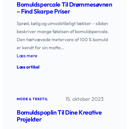
Bomuldspercale Til Drømmesøvnen
– Find Skarpe Priser
Sprød, kølig og uimodståeligt lækker – sådan
beskriver mange følelsen af bomuldspercale.
Den tætvævede metervare af 100 % bomuld
er kendt for sin matte…
Læs mere
:
Læs artikel
Bomuldspercale
til
drømmesøvnen
–
find
15. oktober 2023
skarpe
MODE & TEKSTIL
priser
Bomuldspoplin Til Dine Kreative
Projekter