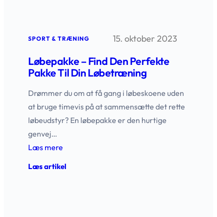
den
perfekte
løbebrille
til
15. oktober 2023
din
SPORT & TRÆNING
løbetur
Løbepakke – Find Den Perfekte
Pakke Til Din Løbetræning
Drømmer du om at få gang i løbeskoene uden
at bruge timevis på at sammensætte det rette
løbeudstyr? En løbepakke er den hurtige
genvej…
Læs mere
:
Læs artikel
Løbepakke
–
find
den
perfekte