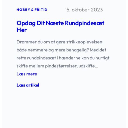
model
15. oktober 2023
til
HOBBY & FRITID
din
løbetur
Opdag Dit Næste Rundpindesæt
Her
Drømmer du om at gøre strikkeoplevelsen
både nemmere og mere behagelig? Med det
rette rundpindesæt i hænderne kan du hurtigt
skifte mellem pindestørrelser, udskifte…
Læs mere
:
Læs artikel
Opdag
dit
næste
rundpindesæt
her