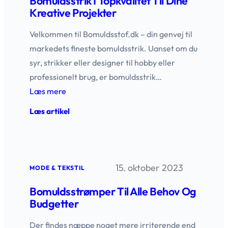
Bomuldsstrik I Topkvalitet Til Dine
Kreative Projekter
Velkommen til Bomuldsstof.dk – din genvej til
markedets fineste bomuldsstrik. Uanset om du
syr, strikker eller designer til hobby eller
professionelt brug, er bomuldsstrik…
Læs mere
:
Læs artikel
Bomuldsstrik
i
topkvalitet
til
dine
15. oktober 2023
kreative
MODE & TEKSTIL
projekter
Bomuldsstrømper Til Alle Behov Og
Budgetter
Der findes næppe noget mere irriterende end