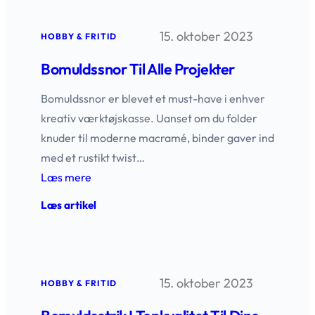
stil
og
15. oktober 2023
kvalitet
HOBBY & FRITID
Bomuldssnor Til Alle Projekter
Bomuldssnor er blevet et must-have i enhver
kreativ værktøjskasse. Uanset om du folder
knuder til moderne macramé, binder gaver ind
med et rustikt twist…
Læs mere
:
Læs artikel
Bomuldssnor
til
alle
projekter
15. oktober 2023
HOBBY & FRITID