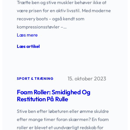
Trætte ben og stive muskler behøver ikke at
være prisen for en aktiv livsstil. Med moderne
recovery boots – også kendt som
kompressionsstøvler –…
Læs mere
:
Læs artikel
Giv
benene
nyt
liv
med
15. oktober 2023
recovery
SPORT & TRÆNING
boots
Foam Roller: Smidighed Og
Restitution På Rulle
Stive ben efter løbeturen eller ømme skuldre
efter mange timer foran skærmen? En foam
roller er blevet et uundværligt redskab for