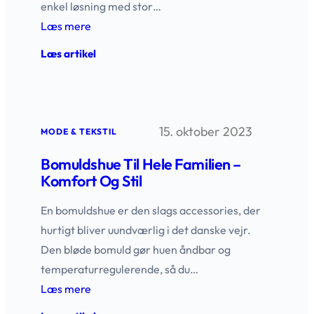
enkel løsning med stor…
Læs mere
:
Læs artikel
Bomuldshandsker
til
Komfort,
Pleje
og
15. oktober 2023
Præcision
MODE & TEKSTIL
Bomuldshue Til Hele Familien –
Komfort Og Stil
En bomuldshue er den slags accessories, der
hurtigt bliver uundværlig i det danske vejr.
Den bløde bomuld gør huen åndbar og
temperaturregulerende, så du…
Læs mere