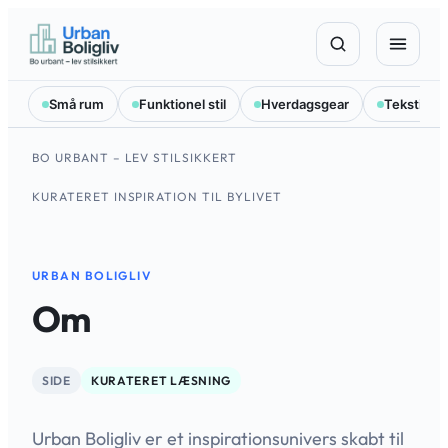
Spring
til
indhold
Små rum
Funktionel stil
Hverdagsgear
Tekstilval
BO URBANT – LEV STILSIKKERT
KURATERET INSPIRATION TIL BYLIVET
URBAN BOLIGLIV
Om
SIDE
KURATERET LÆSNING
Urban Boligliv er et inspirationsunivers skabt til