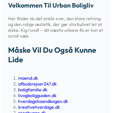
Velkommen Til Urban Boligliv
Her finder du det enkle svar, den klare retning
og den rolige æstetik, der gør storbylivet let at
elske. Kig rundt – dit næste urbane fix er kun et
scroll væk.
Måske Vil Du Også Kunne
Lide
maend.dk
afbudsrejser247.dk
boligfamilie.dk
livogboligguiden.dk
hverdagshaandbogen.dk
kreativehverdage.dk
rooghygge.dk