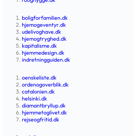
boligforfamilien.dk
hjemogeventyr.dk
udelivoghave.dk
hjemogtryghed.dk
kapitalisme.dk
hjemmedesign.dk
indretningguiden.dk
oenskeliste.dk
ordenogoverblik.dk
catalonien.dk
helsinki.dk
diamantbryllup.dk
hjemmetoglivet.dk
rejseogfritid.dk