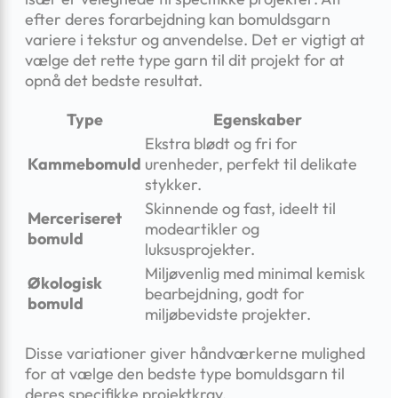
efter deres forarbejdning kan bomuldsgarn
variere i tekstur og anvendelse. Det er vigtigt at
vælge det rette type garn til dit projekt for at
opnå det bedste resultat.
Type
Egenskaber
Ekstra blødt og fri for
Kammebomuld
urenheder, perfekt til delikate
stykker.
Skinnende og fast, ideelt til
Merceriseret
modeartikler og
bomuld
luksusprojekter.
Miljøvenlig med minimal kemisk
Økologisk
bearbejdning, godt for
bomuld
miljøbevidste projekter.
Disse variationer giver håndværkerne mulighed
for at vælge den bedste type bomuldsgarn til
deres specifikke projektkrav.