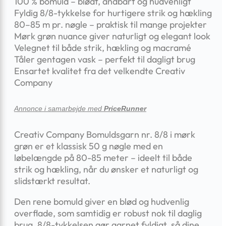
100 % bomuld – blødt, åndbart og hudvenligt
Fyldig 8/8-tykkelse for hurtigere strik og hækling
80–85 m pr. nøgle – praktisk til mange projekter
Mørk grøn nuance giver naturligt og elegant look
Velegnet til både strik, hækling og macramé
Tåler gentagen vask – perfekt til dagligt brug
Ensartet kvalitet fra det velkendte Creativ
Company
Annonce i samarbejde med
PriceRunner
Creativ Company Bomuldsgarn nr. 8/8 i mørk
grøn er et klassisk 50 g nøgle med en
løbelængde på 80-85 meter – ideelt til både
strik og hækling, når du ønsker et naturligt og
slidstærkt resultat.
Den rene bomuld giver en blød og hudvenlig
overflade, som samtidig er robust nok til daglig
brug. 8/8-tykkelsen gør garnet fyldigt, så dine