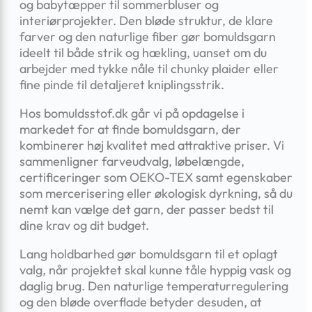
og babytæpper til sommerbluser og
interiørprojekter. Den bløde struktur, de klare
farver og den naturlige fiber gør bomuldsgarn
ideelt til både strik og hækling, uanset om du
arbejder med tykke nåle til chunky plaider eller
fine pinde til detaljeret kniplingsstrik.
Hos bomuldsstof.dk går vi på opdagelse i
markedet for at finde bomuldsgarn, der
kombinerer høj kvalitet med attraktive priser. Vi
sammenligner farveudvalg, løbelængde,
certificeringer som OEKO-TEX samt egenskaber
som mercerisering eller økologisk dyrkning, så du
nemt kan vælge det garn, der passer bedst til
dine krav og dit budget.
Lang holdbarhed gør bomuldsgarn til et oplagt
valg, når projektet skal kunne tåle hyppig vask og
daglig brug. Den naturlige temperaturregulering
og den bløde overflade betyder desuden, at