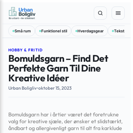
Spring
×
til
indhold
Små rum
Funktionel stil
Hverdagsgear
Tekstilval
HOBBY & FRITID
Bomuldsgarn – Find Det
Perfekte Garn Til Dine
Kreative Idéer
Urban Boligliv
•
oktober 15, 2023
Bomuldsgarn har i årtier været det foretrukne
valg for kreative sjæle, der ønsker et slidstærkt,
åndbart og allergivenligt garn til alt fra karklude