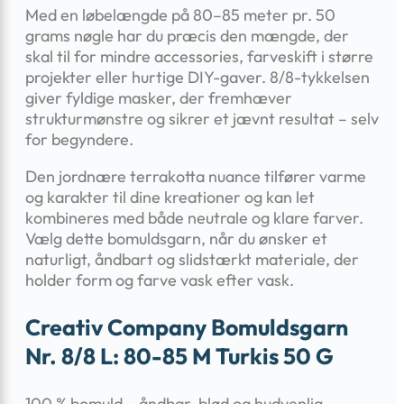
Med en løbelængde på 80–85 meter pr. 50
grams nøgle har du præcis den mængde, der
skal til for mindre accessories, farveskift i større
projekter eller hurtige DIY-gaver. 8/8-tykkelsen
giver fyldige masker, der fremhæver
strukturmønstre og sikrer et jævnt resultat – selv
for begyndere.
Den jordnære terrakotta nuance tilfører varme
og karakter til dine kreationer og kan let
kombineres med både neutrale og klare farver.
Vælg dette bomuldsgarn, når du ønsker et
naturligt, åndbart og slidstærkt materiale, der
holder form og farve vask efter vask.
Creativ Company Bomuldsgarn
Nr. 8/8 L: 80-85 M Turkis 50 G
100 % bomuld – åndbar, blød og hudvenlig