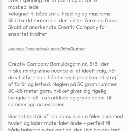
Jævn spinding for et pænt og ensartet
maskebillede
Velegnet til både strik, hækling og macramé
Slidstærkt materiale, der holder form og farve
Skabt af anerkendte Creativ Company for
ensartet kvalitet
Annonce i samarbejde med
PriceRunner
Creativ Company Bomuldsgarn nr. 8/8 i den
friske mintgrønne nuance er et ideelt valg, når
du vil tilføre dine håndarbejdsprojekter et strejf
af forår og lethed. Nøglen på 50 gram rummer
80-85 meter garn, hvilket giver dig rigelig
længde til alt fra karklude og grydelapper til
sommerlige accessories.
Garnet består af ren bomuld, som føles blød mod
huden og lader materialet ånde – perfekt til
både babyprojekter og ting, der skal bruges tæt