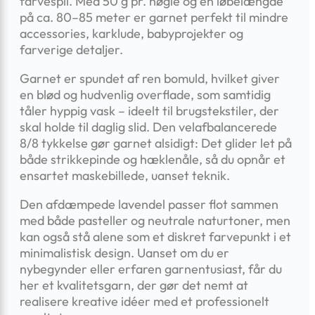
farvespil. Med 50 g pr. nøgle og en løbelængde
på ca. 80–85 meter er garnet perfekt til mindre
accessories, karklude, babyprojekter og
farverige detaljer.
Garnet er spundet af ren bomuld, hvilket giver
en blød og hudvenlig overflade, som samtidig
tåler hyppig vask – ideelt til brugstekstiler, der
skal holde til daglig slid. Den velafbalancerede
8/8 tykkelse gør garnet alsidigt: Det glider let på
både strikkepinde og hæklenåle, så du opnår et
ensartet maskebillede, uanset teknik.
Den afdæmpede lavendel passer flot sammen
med både pasteller og neutrale naturtoner, men
kan også stå alene som et diskret farvepunkt i et
minimalistisk design. Uanset om du er
nybegynder eller erfaren garnentusiast, får du
her et kvalitetsgarn, der gør det nemt at
realisere kreative idéer med et professionelt