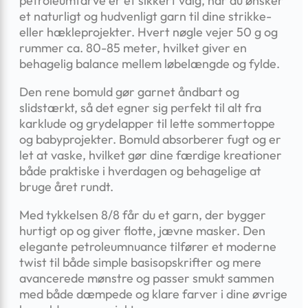
petroleumfarve er et sikkert valg, når du ønsker
et naturligt og hudvenligt garn til dine strikke-
eller hækleprojekter. Hvert nøgle vejer 50 g og
rummer ca. 80-85 meter, hvilket giver en
behagelig balance mellem løbelængde og fylde.
Den rene bomuld gør garnet åndbart og
slidstærkt, så det egner sig perfekt til alt fra
karklude og grydelapper til lette sommertoppe
og babyprojekter. Bomuld absorberer fugt og er
let at vaske, hvilket gør dine færdige kreationer
både praktiske i hverdagen og behagelige at
bruge året rundt.
Med tykkelsen 8/8 får du et garn, der bygger
hurtigt op og giver flotte, jævne masker. Den
elegante petroleumnuance tilfører et moderne
twist til både simple basisopskrifter og mere
avancerede mønstre og passer smukt sammen
med både dæmpede og klare farver i dine øvrige