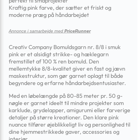
perfekt til småprojekter
Kraftig pink farve, der sætter et friskt og
moderne præg på håndarbejdet
Annonce i samarbejde med
PriceRunner
Creativ Company Bomuldsgarn nr. 8/8 i smuk
pink er et alsidigt strikke- og hæklegarn
fremstillet af 100 % ren bomuld. Den
mellemtykke 8/8-kvalitet giver en fast og jævn
maske­struktur, som gør garnet oplagt til både
begyndere og erfarne håndarbejds­entusiaster.
Med en løbelængde på 80-85 meter pr. 50 g-
nøgle er garnet ideelt til mindre projekter som
karklude, grydelapper, amigurumi eller farverige
detaljer på større kreationer. Den klare pink
nuance tilfører øjeblikkeligt liv og personlighed til
dine hjemmestrikkede gaver, accessories og
interiør.