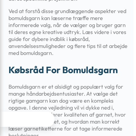
Ved at forstå disse grundlæggende aspekter ved
bomuldsgarn kan læserne træffe mere
informerede valg, når de vælger og bruger garn
til deres egne kreative udtryk. Læs videre i vores
guide for dybere indblik i købsråd,
anvendelsesmuligheder og flere tips til at arbejde
med bomuldsgarn.
Købsråd For Bomuldsgarn
Bomuldsgarn er et alsidigt og populært valg for
mange håndarbejdsentusiaster. At vælge det
rigtige gamgarn kan dog være en kompleks
opgave. I denne vejledning vil vi dykke ned i,
hvordan man vurderer kvaliteten af garnet, hvor




man bedst køber det, og hvordan man korrekt
læser garnetiketterne for at tage informerede
beslutninger.