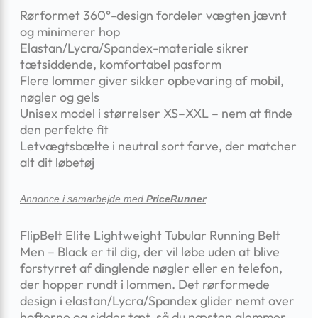
Rørformet 360°-design fordeler vægten jævnt
og minimerer hop
Elastan/Lycra/Spandex-materiale sikrer
tætsiddende, komfortabel pasform
Flere lommer giver sikker opbevaring af mobil,
nøgler og gels
Unisex model i størrelser XS–XXL – nem at finde
den perfekte fit
Letvægtsbælte i neutral sort farve, der matcher
alt dit løbetøj
Annonce i samarbejde med
PriceRunner
FlipBelt Elite Lightweight Tubular Running Belt
Men – Black er til dig, der vil løbe uden at blive
forstyrret af dinglende nøgler eller en telefon,
der hopper rundt i lommen. Det rørformede
design i elastan/Lycra/Spandex glider nemt over
hofterne og sidder tæt, så du næsten glemmer,