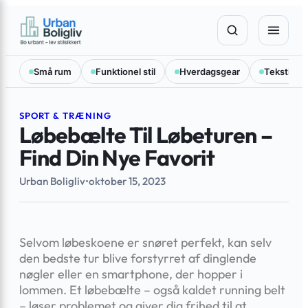
Spring
×
til
indhold
Små rum
Funktionel stil
Hverdagsgear
Tekstilval
SPORT & TRÆNING
Løbebælte Til Løbeturen –
Find Din Nye Favorit
Urban Boligliv
•
oktober 15, 2023
Selvom løbeskoene er snøret perfekt, kan selv
den bedste tur blive forstyrret af dinglende
nøgler eller en smartphone, der hopper i
lommen. Et løbebælte – også kaldet running belt
– løser problemet og giver dig frihed til at