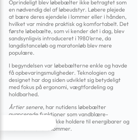
Oprindeligt blev løbebælter ikke betragtet som
en nødvendig del af løbeudstyr. Løbere plejede
at bære deres ejendele i lommer eller i hånden,
hvilket var mindre praktisk og komfortabelt. Det
første løbebælte, som vi kender det i dag, blev
sandsynligvis introduceret i 1980’erne, da
langdistanceløb og maratonløb blev mere
populære.
I begyndelsen var løbebælterne enkle og havde
få opbevaringsmuligheder. Teknologien og
designet har dog siden udviklet sig betydeligt
med fokus på ergonomi, vægtfordeling og
holdbarhed.
Årtier senere
, har nutidens løbebælter
avancerede funktioner som vandblære-
integrering, specifikke holdere til energibarer og




multifunktionelle lommer.