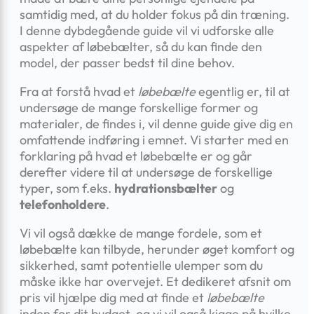
samtidig med, at du holder fokus på din træning.
I denne dybdegående guide vil vi udforske alle
aspekter af løbebælter, så du kan finde den
model, der passer bedst til dine behov.
Fra at forstå hvad et
løbebælte
egentlig er, til at
undersøge de mange forskellige former og
materialer, de findes i, vil denne guide give dig en
omfattende indføring i emnet. Vi starter med en
forklaring på hvad et løbebælte er og går
derefter videre til at undersøge de forskellige
typer, som f.eks.
hydrationsbælter
og
telefonholdere
.
Vi vil også dække de mange fordele, som et
løbebælte kan tilbyde, herunder øget komfort og
sikkerhed, samt potentielle ulemper som du
måske ikke har overvejet. Et dedikeret afsnit om
pris vil hjælpe dig med at finde et
løbebælte
inden for dit budget, og vi vil også kigge på hvilke