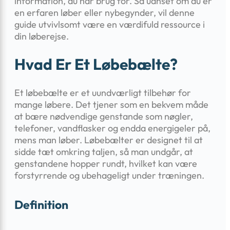
information, du har brug for. Så uanset om du er
en erfaren løber eller nybegynder, vil denne
guide utvivlsomt være en værdifuld ressource i
din løberejse.
Hvad Er Et Løbebælte?
Et løbebælte er et uundværligt tilbehør for
mange løbere. Det tjener som en bekvem måde
at bære nødvendige genstande som nøgler,
telefoner, vandflasker og endda energigeler på,
mens man løber. Løbebælter er designet til at
sidde tæt omkring taljen, så man undgår, at
genstandene hopper rundt, hvilket kan være
forstyrrende og ubehageligt under træningen.
Definition