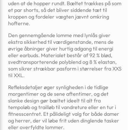
uden at de hopper rundt. Bæltet trækkes på som
et par shorts, så det bliver siddende tæt til
kroppen og fordeler vægten jævnt omkring
hofterne.
Den gennemgående lomme med lynlås giver
ekstra sikkerhed til værdigenstande, mens de
øvrige åbninger giver hurtig adgang til energi
eller earbuds. Materialet består af 92 % blød,
svedtransporterende polyblend og 8 % elastan,
som sikrer strækbar pasform i størrelser fra XXS
til XXL.
Refleksdetaljer øger synligheden i de tidlige
morgentimer og de sene aftentimer, og det
slanke design gør bæltet ideelt til alt fra
tempoløb og trailløb til vandreture eller en tur i
fitnesscentret. Et pålideligt valg for både damer
og herrer, der vil løbe frit uden dinglende tasker
eller overfyldte lommer.