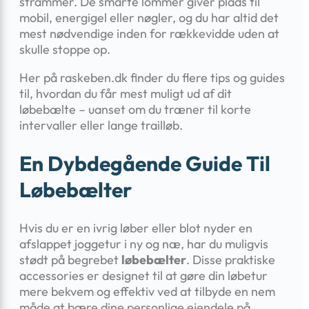
strammer. De smarte lommer giver plads til
mobil, energigel eller nøgler, og du har altid det
mest nødvendige inden for rækkevidde uden at
skulle stoppe op.
Her på raskeben.dk finder du flere tips og guides
til, hvordan du får mest muligt ud af dit
løbebælte – uanset om du træner til korte
intervaller eller lange trailløb.
En Dybdegående Guide Til
Løbebælter
Hvis du er en ivrig løber eller blot nyder en
afslappet joggetur i ny og næ, har du muligvis
stødt på begrebet
løbebælter
. Disse praktiske
accessories er designet til at gøre din løbetur
mere bekvem og effektiv ved at tilbyde en nem
måde at bære dine personlige ejendele på