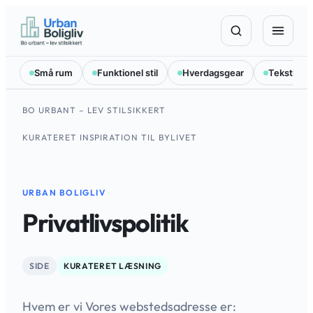
Spring
til
indhold
Små rum
Funktionel stil
Hverdagsgear
Tekstilval
BO URBANT – LEV STILSIKKERT
KURATERET INSPIRATION TIL BYLIVET
URBAN BOLIGLIV
Privatlivspolitik
SIDE
KURATERET LÆSNING
Hvem er vi Vores webstedsadresse er: