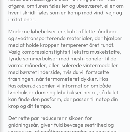
afgøre, om turen føles let og ubesværet, eller om
hvert skridt føles som en kamp mod vind, vejr og
irritationer.
Moderne løbebukser er skabt af lette, åndbare
og svedtransporterende materialer, der hjælper
med at holde kroppen tempereret året rundt.
Vælg kompressionstights til ekstra muskelstøtte,
tynde sommerbukser med mesh-paneler til de
varme måneder, eller isolerede vintermodeller
med børstet inderside, hvis du vil fortsætte
træningen, når termometeret dykker. Hos
Raskeben.dk samler vi information om både
løbebukser dame og løbebukser herre, så du let
kan finde den pasform, der passer til netop din
krop og dit tempo.
Det rette par reducerer risikoen for
gnidningssår, giver fuld bevægelsesfrihed og
sørger for, at småting som nøgler og energigel