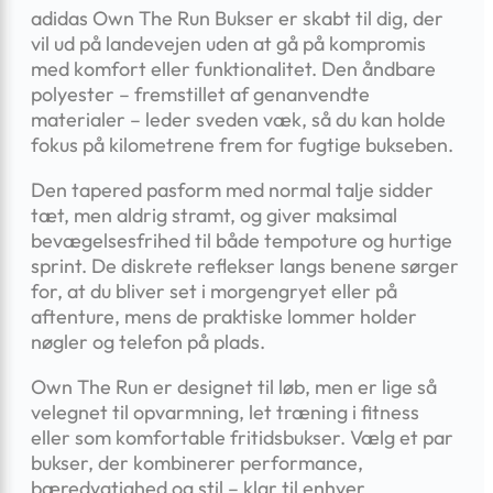
adidas Own The Run Bukser er skabt til dig, der
vil ud på landevejen uden at gå på kompromis
med komfort eller funktionalitet. Den åndbare
polyester – fremstillet af genanvendte
materialer – leder sveden væk, så du kan holde
fokus på kilometrene frem for fugtige bukseben.
Den tapered pasform med normal talje sidder
tæt, men aldrig stramt, og giver maksimal
bevægelsesfrihed til både tempoture og hurtige
sprint. De diskrete reflekser langs benene sørger
for, at du bliver set i morgengryet eller på
aftenture, mens de praktiske lommer holder
nøgler og telefon på plads.
Own The Run er designet til løb, men er lige så
velegnet til opvarmning, let træning i fitness
eller som komfortable fritidsbukser. Vælg et par
bukser, der kombinerer performance,
bæredygtighed og stil – klar til enhver