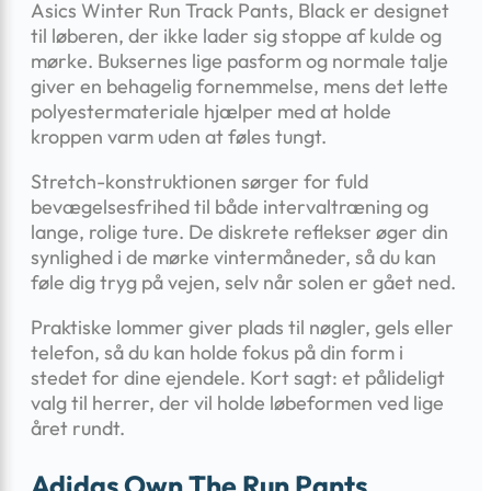
Asics Winter Run Track Pants, Black er designet
til løberen, der ikke lader sig stoppe af kulde og
mørke. Buksernes lige pasform og normale talje
giver en behagelig fornemmelse, mens det lette
polyester­materiale hjælper med at holde
kroppen varm uden at føles tungt.
Stretch-konstruktionen sørger for fuld
bevægelsesfrihed til både intervaltræning og
lange, rolige ture. De diskrete reflekser øger din
synlighed i de mørke vintermåneder, så du kan
føle dig tryg på vejen, selv når solen er gået ned.
Praktiske lommer giver plads til nøgler, gels eller
telefon, så du kan holde fokus på din form i
stedet for dine ejendele. Kort sagt: et pålideligt
valg til herrer, der vil holde løbeformen ved lige
året rundt.
Adidas Own The Run Pants