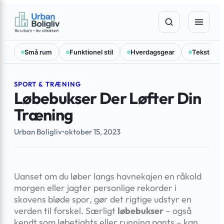
Spring
×
til
indhold
Små rum
Funktionel stil
Hverdagsgear
Tekstilval
SPORT & TRÆNING
Løbebukser Der Løfter Din
Træning
Urban Boligliv
•
oktober 15, 2023
Uanset om du løber langs havnekajen en råkold
morgen eller jagter personlige rekorder i
skovens bløde spor, gør det rigtige udstyr en
verden til forskel. Særligt
løbebukser
– også
kendt som løbetights eller running pants – kan