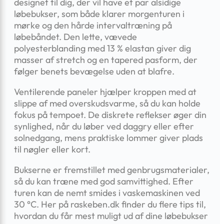
designet til dig, der vil have et par alsidige
løbebukser, som både klarer morgenturen i
mørke og den hårde intervaltræning på
løbebåndet. Den lette, vævede
polyesterblanding med 13 % elastan giver dig
masser af stretch og en tapered pasform, der
følger benets bevægelse uden at blafre.
Ventilerende paneler hjælper kroppen med at
slippe af med overskudsvarme, så du kan holde
fokus på tempoet. De diskrete reflekser øger din
synlighed, når du løber ved daggry eller efter
solnedgang, mens praktiske lommer giver plads
til nøgler eller kort.
Bukserne er fremstillet med genbrugsmaterialer,
så du kan træne med god samvittighed. Efter
turen kan de nemt smides i vaskemaskinen ved
30 °C. Her på raskeben.dk finder du flere tips til,
hvordan du får mest muligt ud af dine løbebukser