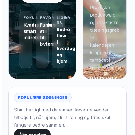
Praktiske
produktvalg
FOKUS
FAVORITSPOR
LIGE
og realistiske
NU
Kvadratmeter-
Funktionel
Bedre
træningsgreb
smart
stil
flow
indretning
til
til
i
bytempo
kalenderen,
hverdag
kroppen og
og
tempoet i
hjem
byen.
Gå til Sport &
Træning →
POPULÆRE SØGNINGER
Start hurtigt med de emner, læserne vender
tilbage til, når hjem, stil, træning og fritid skal
fungere bedre sammen.
Åbn søgning