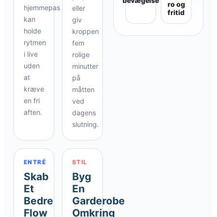
bevægelse
ro og
hjemmepas
eller
fritid
kan
giv
holde
kroppen
rytmen
fem
i live
rolige
uden
minutter
at
på
kræve
måtten
en fri
ved
aften.
dagens
slutning.
ENTRÉ
STIL
Skab
Byg
Et
En
Bedre
Garderobe
Flow
Omkring