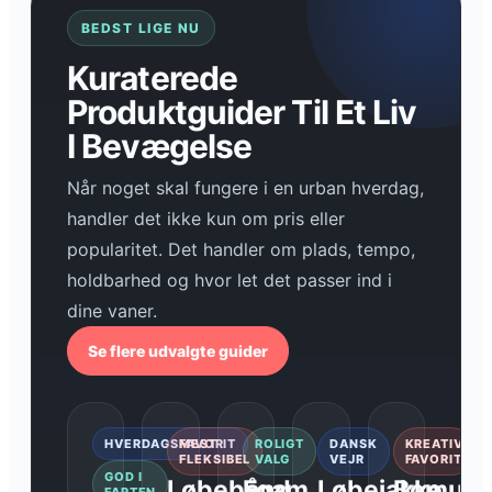
BEDST LIGE NU
Kuraterede
Produktguider Til Et Liv
I Bevægelse
Når noget skal fungere i en urban hverdag,
handler det ikke kun om pris eller
popularitet. Det handler om plads, tempo,
holdbarhed og hvor let det passer ind i
dine vaner.
Se flere udvalgte guider
HVERDAGSFAVORIT
MEST
ROLIGT
DANSK
KREATIV
FLEKSIBEL
VALG
VEJR
FAVORIT
GOD I
Løbebånd
Foam
Løbejakke
Bomuld