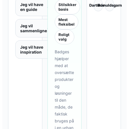
Jeg vil have
Stilsikker
Dartskive
Bomuldsgarn
→
en guide
basis
Mest
fleksibel
Jeg vil
→
sammenligne
Roligt
valg
Jeg vil have
→
Badges
inspiration
hjælper
med at
oversætte
produkter
og
løsninger
til den
måde, de
faktisk
bruges på
i en urban