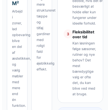
bedste, hvis det er
M²
mere
besværligt at
struktureret
Arbejd
holde eller kun
tæppe
i
fungerer under
og
zoner,
ideelle forhold.
tilføj
lad
Fleksibilitet
3
gardiner
opbevaring
over tid
med
blive
Kan løsningen
roligt
en del
følge sæsoner,
fald
af
rutiner og nye
for
æstetikken,
behov? Det
øjeblikkelig
og
mest
effekt.
vælg
bæredygtige
møbler
valg er ofte
med
det, du kan
mere
blive ved med
end
at bruge.
én
funktion.