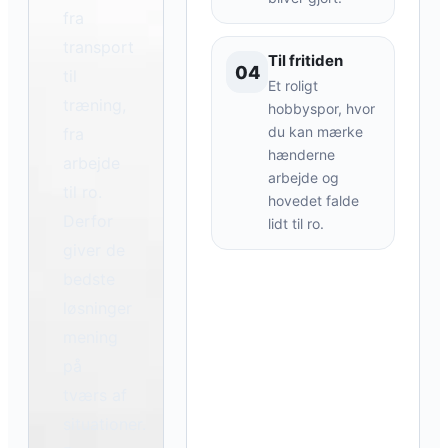
fra
transport
Til fritiden
04
til
Et roligt
træning,
hobbyspor, hvor
du kan mærke
fra
hænderne
arbejde
arbejde og
til ro.
hovedet falde
Derfor
lidt til ro.
giver de
bedste
løsninger
mening
på
tværs af
situationer.