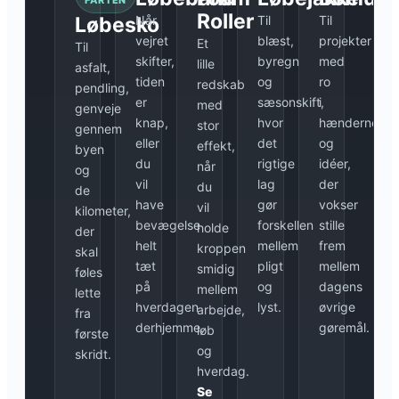
FARTEN
Roller
Løbesko
Når
Til
Til
vejret
blæst,
projekter
Et
Til
skifter,
byregn
med
lille
asfalt,
tiden
og
ro
redskab
pendling,
er
sæsonskift,
i
med
genveje
knap,
hvor
hænderne
stor
gennem
eller
det
og
effekt,
byen
du
rigtige
idéer,
når
og
vil
lag
der
du
de
have
gør
vokser
vil
kilometer,
bevægelse
forskellen
stille
holde
der
helt
mellem
frem
kroppen
skal
tæt
pligt
mellem
smidig
føles
på
og
dagens
mellem
lette
hverdagen
lyst.
øvrige
arbejde,
fra
derhjemme.
gøremål.
løb
første
og
skridt.
hverdag.
Se