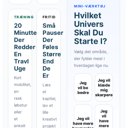
MINI-VÆRKTØJ
Hvilket
TRÆNING
FRITID
Univers
20
Små
Skal Du
Minutter
Pauser
Der
Der
Starte I?
Redder
Føles
Vælg det område,
En
Større
der fylder mest i
Travl
End
hverdagen lige nu.
Uge
De
Er
Kort
Jeg vil
Jeg
mobilitet,
Læs
klæde
vil bo
mig
en
et
bedre
skarpere
rask
kapitel,
løbetur
lav et
Jeg
eller
lille
vil
Jeg vil
et
kreativt
have
have mere
enkelt
mere
projekt