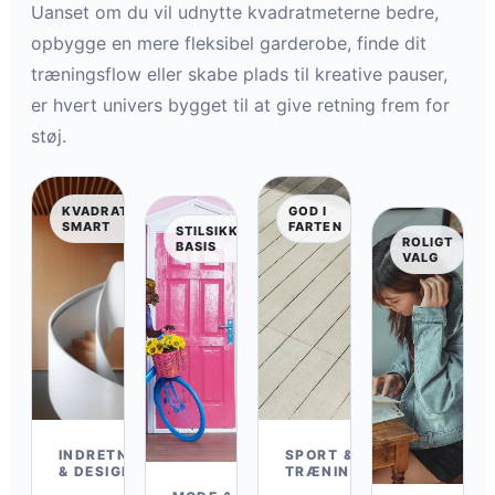
Uanset om du vil udnytte kvadratmeterne bedre,
opbygge en mere fleksibel garderobe, finde dit
træningsflow eller skabe plads til kreative pauser,
er hvert univers bygget til at give retning frem for
støj.
KVADRATMETER-
GOD I
SMART
FARTEN
STILSIKKER
ROLIGT
BASIS
VALG
INDRETNING
SPORT &
& DESIGN
TRÆNING