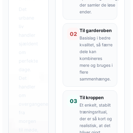
der samler de løse
Det
ender.
urbane
liv
Til garderoben
02
handler
Basislag i bedre
sjældent
kvalitet, så færre
dele kan
om
kombineres
perfekte
mere og bruges i
dage.
flere
Det
sammenhænge.
handler
om
Til kroppen
03
overgangene:
Et enkelt, stabilt
træningsritual,
fra
der er så kort og
morgen
realistisk, at det
til møde,
bliver gjort.