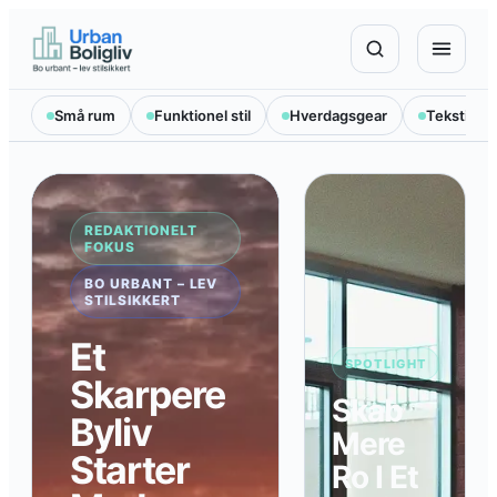
Spring
til
indhold
Små rum
Funktionel stil
Hverdagsgear
Tekstilval
REDAKTIONELT
FOKUS
BO URBANT – LEV
STILSIKKERT
Et
SPOTLIGHT
Skarpere
Skab
Byliv
Mere
Starter
Ro I Et