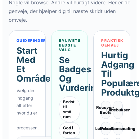
Nogle vil browse. Andre vil hurtigt videre. Her er de
genveje, der hjælper dig til næste skridt uden
omveje.
GUIDEFINDER
BYLIVETS
PRAKTISK
BEDSTE
GENVEJ
Start
VALG
Hurtig
Med
Se
Adgang
Et
Badges
Til
Område
Og
Populær
Vurderingsspor
Produkt
Vælg din
indgang
Bedst
alt efter
til
Recovery
Løbebukser
små
Boots
hvor du er
rum
i
processen.
God i
Løbebælte
Porcelænsmaling
farten