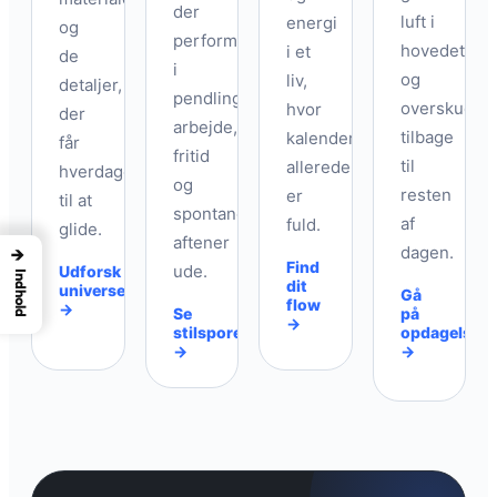
der
luft i
energi
og
performer
hovedet
i et
de
i
og
liv,
detaljer,
pendling,
overskud
hvor
der
arbejde,
tilbage
kalenderen
får
fritid
til
allerede
hverdagen
og
resten
er
til at
spontane
af
fuld.
glide.
aftener
dagen.
→
Find
ude.
Udforsk
Indhold
dit
universet
Gå
flow
→
Se
på
→
stilsporene
opdagelse
→
→