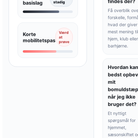
findes der?
basislag
stadig
Få overblik ov
forskelle, form
hvad der giver
mest mening ti
Værd
Korte
at
hjem, klub eller
mobilitetspas
prøve
barhjørne.
Hvordan kan
bedst opbev
mit
bomuldstæp
når jeg ikke
bruger det?
Et nyttigt
spørgsmål for
hjemmet,
sæsonskiftet o