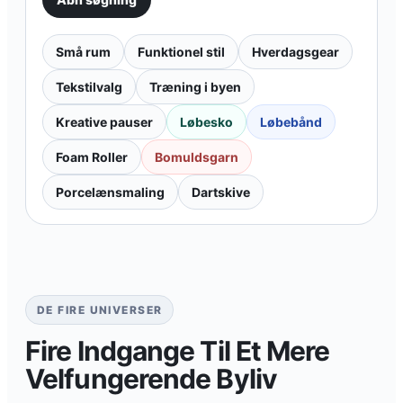
Små rum
Funktionel stil
Hverdagsgear
Tekstilvalg
Træning i byen
Kreative pauser
Løbesko
Løbebånd
Foam Roller
Bomuldsgarn
Porcelænsmaling
Dartskive
DE FIRE UNIVERSER
Fire Indgange Til Et Mere
Velfungerende Byliv