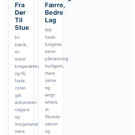
Fra
Færre,
Dør
Bedre
Til
Lag
Stue
Når
basis
En
fungerer,
bænk,
bliver
en
påklædning
enkel
hurtigere,
knagerække
mere
og få,
sikker
faste
og
zoner
langt
gør
lettere
ankomsten
at
roligere
tilpasse
og
sæson
morgenenerne
og
mere