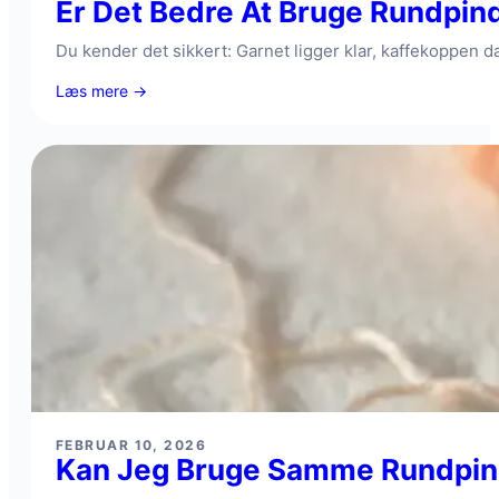
Er Det Bedre At Bruge Rundpind
Du kender det sikkert: Garnet ligger klar, kaffekoppen
:
Læs mere →
Er
det
bedre
at
bruge
rundpinde
eller
strømpepinde
til
sokker?
FEBRUAR 10, 2026
Kan Jeg Bruge Samme Rundpind 