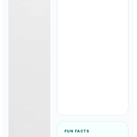
Et rum
skal
kunne
skifte
funktion.
En
garderobe
skal
kunne
følge
vejret.
Et
træningsvalg
skal
kunne
FUN FACTS
klares,