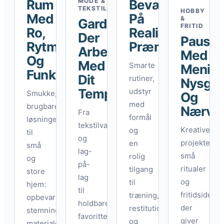
Rum
MODE &
Bevægelse
TEKSTIL
HOBBY
Med
På
&
Garderober
FRITID
Ro,
Realistiske
Der
Pauser
Rytme
Præmisser
Arbejder
Med
Og
Med
Smarte
Mening
Funktion
Dit
rutiner,
Nysger
Tempo
udstyr
Smukke,
Og
med
brugbare
Nærvæ
Fra
formål
løsninger
tekstilvalg
Kreative
og
til
og
projekter,
en
små
lag-
små
rolig
og
på-
ritualer
tilgang
store
lag
og
til
hjem:
til
fritidsidéer,
træning,
opbevaring,
holdbare
der
restitution
stemning,
favoritter,
giver
og
materialevalg