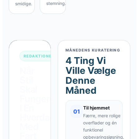
stemning.
smidige.
MÅNEDENS KURATERING
REDAKTIONENS RYTME
4 Ting Vi
Ville Vælge
Når
Stil
Denne
Skal
Måned
Fungere
I En
Til hjemmet
01
Hverdag
Færre, mere rolige
overflader og én
Med
funktionel
Fart
opbevaringsløsning,