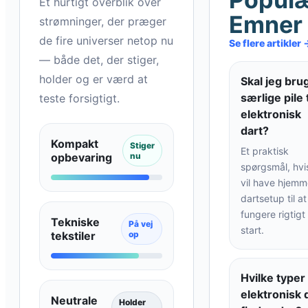
Et hurtigt overblik over
Emner
strømninger, der præger
de fire universer netop nu
Se flere artikler 
— både det, der stiger,
holder og er værd at
Skal jeg bru
særlige pile t
teste forsigtigt.
elektronisk
dart?
Kompakt
Stiger
Et praktisk
opbevaring
nu
spørgsmål, hvi
vil have hjemm
dartsetup til at
fungere rigtigt 
Tekniske
På vej
start.
tekstiler
op
Hvilke typer
elektronisk 
Neutrale
Holder