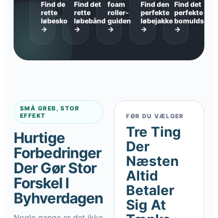
Find de
Find det
foam
Find den
Find det
rette
rette
roller-
perfekte
perfekte
løbesko
løbebånd
guiden
løbejakke
bomuldsgar
→
→
→
→
→
SMÅ GREB, STOR
EFFEKT
FØR DU VÆLGER
Tre Ting
Hurtige
Der
Forbedringer
Næsten
Der Gør Stor
Altid
Forskel I
Betaler
Byhverdagen
Sig At
Nogle gange er det ikke