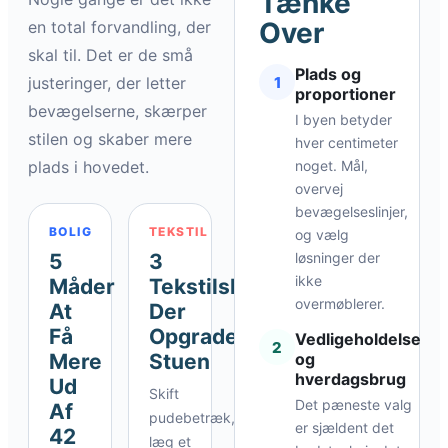
Tænke
Over
en total forvandling, der
skal til. Det er de små
Plads og
1
justeringer, der letter
proportioner
bevægelserne, skærper
I byen betyder
stilen og skaber mere
hver centimeter
plads i hovedet.
noget. Mål,
overvej
bevægelseslinjer,
BOLIG
TEKSTIL
og vælg
5
3
løsninger der
ikke
Måder
Tekstilskift
overmøblerer.
At
Der
Få
Opgraderer
Vedligeholdelse
2
Mere
Stuen
og
hverdagsbrug
Ud
Skift
Det pæneste valg
Af
pudebetræk,
er sjældent det
42
læg et