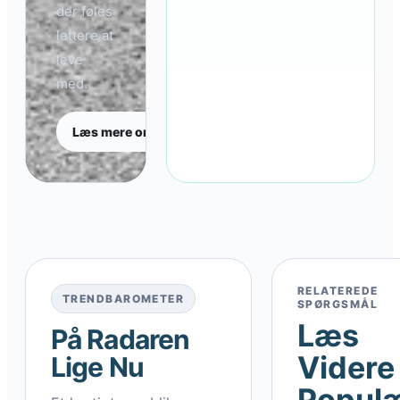
der føles
lettere at
leve
med.
Læs mere om Urban Boligliv
RELATEREDE
TRENDBAROMETER
SPØRGSMÅL
Læs
På Radaren
Videre 
Lige Nu
Popul