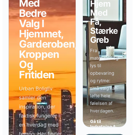
Med
Hjem
Bedre
Med
Få,
Valg I
Stærke
Hjemmet,
Greb
Garderoben,
Fra
Kroppen
materialer og
Og
lys til
Fritiden
opbevaring
og rytme:
små valg kan
Urban Boligliv
løfte hele
samler den
følelsen af
inspiration, der
hverdagen.
faktisk fungerer i
Gå til
en hverdag med
Indretning &
Design →
tempo. Her finder