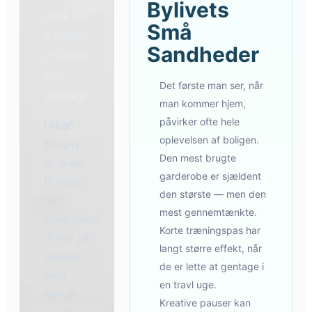
Bylivets
også når
Små
energien
Sandheder
er lavere
end
Det første man ser, når
planlagt.
man kommer hjem,
påvirker ofte hele
Urban
oplevelsen af boligen.
Boligliv
Den mest brugte
er skabt
garderobe er sjældent
til netop
den største — men den
den
mest gennemtænkte.
virkelighed.
Korte træningspas har
Vi tror på
langt større effekt, når
æstetik
de er lette at gentage i
med
en travl uge.
formål,
Kreative pauser kan