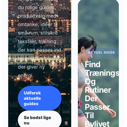
du rolige guides,
produktvalg med
omtanke, idéer til
små rum, stilsikre
tekstiler, træning
der kan passes ind
AKTUEL GUIDE
og kreative pauser,
Find
der giver ny
Træningsud
energi.
Og
Rutiner
Udforsk
Der
aktuelle
guides
Passer
Til
Se bedst lige
Bylivet
nu