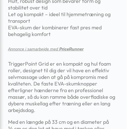
Hult, robust design som bevarer form og
stabilitet over tid
Let og kompakt – ideel til hjemmetræning og
transport
EVA-skum der kombinerer fast pres med
behagelig komfort
Annonce i samarbejde med
PriceRunner
TriggerPoint Grid er en kompakt og hul foam
roller, designet til dig der vil have en effektiv
selv­massage uden at gå på kompromis med
kvaliteten. De faste EVA-skumknopper
efterligner hænderne fra en professionel
massør, så du kan ramme både overfladiske og
dybere muskel­lag efter træning eller en lang
arbejdsdag.
Med en længde på 33 cm og en diameter på
14 cm er den let at have med i tasken eller