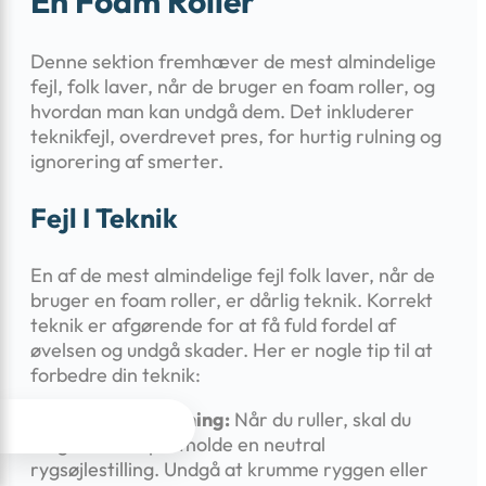
En Foam Roller
Denne sektion fremhæver de mest almindelige
fejl, folk laver, når de bruger en foam roller, og
hvordan man kan undgå dem. Det inkluderer
teknikfejl, overdrevet pres, for hurtig rulning og
ignorering af smerter.
Fejl I Teknik
En af de mest almindelige fejl folk laver, når de
bruger en foam roller, er dårlig teknik. Korrekt
teknik er afgørende for at få fuld fordel af
øvelsen og undgå skader. Her er nogle tip til at
forbedre din teknik:
Hold korrekt holdning:
Når du ruller, skal du




sørge for at opretholde en neutral
rygsøjlestilling. Undgå at krumme ryggen eller