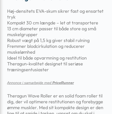
Høj-densitets EVA-skum sikrer fast og ensartet
tryk
Kompakt 30 cm længde – let at transportere
13 cm diameter passer til både store og små
muskelgrupper
Robust vægt på 1,5 kg giver stabil rulning
Fremmer blodcirkulation og reducerer
muskelømhed
Ideel til både opvarmning og restitution
Theragun-kvalitet designet til seriøse
træningsentusiaster
Annonce i samarbejde med
PriceRunner
Theragun Wave Roller er en solid foam roller til
dig, der vil optimere restitutionen og forebygge
ømme muskler. Med sit kompakte design er den
lige til at smide i tasken, uanset om du skal i