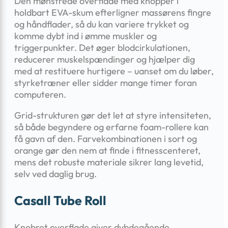
Den mønstrede overflade med knopper i
holdbart EVA-skum efterligner massørens fingre
og håndflader, så du kan variere trykket og
komme dybt ind i ømme muskler og
triggerpunkter. Det øger blodcirkulationen,
reducerer muskelspændinger og hjælper dig
med at restituere hurtigere – uanset om du løber,
styrketræner eller sidder mange timer foran
computeren.
Grid-strukturen gør det let at styre intensiteten,
så både begyndere og erfarne foam-rollere kan
få gavn af den. Farvekombinationen i sort og
orange gør den nem at finde i fitnesscenteret,
mens det robuste materiale sikrer lang levetid,
selv ved daglig brug.
Casall Tube Roll
Knobret overflade giver dybdegående