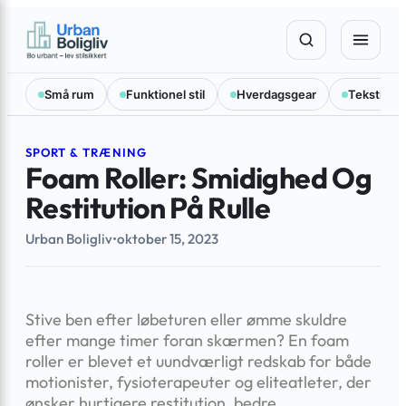
Spring
×
til
indhold
Små rum
Funktionel stil
Hverdagsgear
Tekstilval
SPORT & TRÆNING
Foam Roller: Smidighed Og
Restitution På Rulle
Urban Boligliv
•
oktober 15, 2023
Stive ben efter løbeturen eller ømme skuldre
efter mange timer foran skærmen? En foam
roller er blevet et uundværligt redskab for både
motionister, fysioterapeuter og eliteatleter, der
ønsker hurtigere restitution, bedre