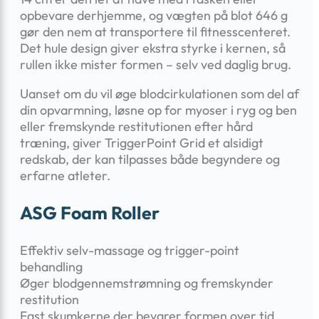
opbevare derhjemme, og vægten på blot 646 g
gør den nem at transportere til fitnesscenteret.
Det hule design giver ekstra styrke i kernen, så
rullen ikke mister formen – selv ved daglig brug.
Uanset om du vil øge blodcirkulationen som del af
din opvarmning, løsne op for myoser i ryg og ben
eller fremskynde restitutionen efter hård
træning, giver TriggerPoint Grid et alsidigt
redskab, der kan tilpasses både begyndere og
erfarne atleter.
ASG Foam Roller
Effektiv selv-massage og trigger-point
behandling
Øger blodgennemstrømning og fremskynder
restitution
Fast skumkerne der bevarer formen over tid