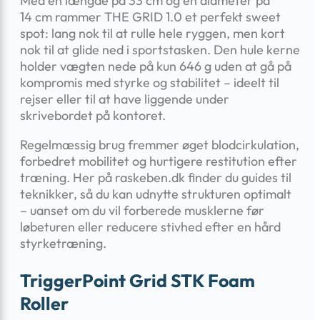
Med en længde på 33 cm og en diameter på
14 cm rammer THE GRID 1.0 et perfekt sweet
spot: lang nok til at rulle hele ryggen, men kort
nok til at glide ned i sportstasken. Den hule kerne
holder vægten nede på kun 646 g uden at gå på
kompromis med styrke og stabilitet – ideelt til
rejser eller til at have liggende under
skrivebordet på kontoret.
Regelmæssig brug fremmer øget blodcirkulation,
forbedret mobilitet og hurtigere restitution efter
træning. Her på raskeben.dk finder du guides til
teknikker, så du kan udnytte strukturen optimalt
– uanset om du vil forberede musklerne før
løbeturen eller reducere stivhed efter en hård
styrketræning.
TriggerPoint Grid STK Foam
Roller