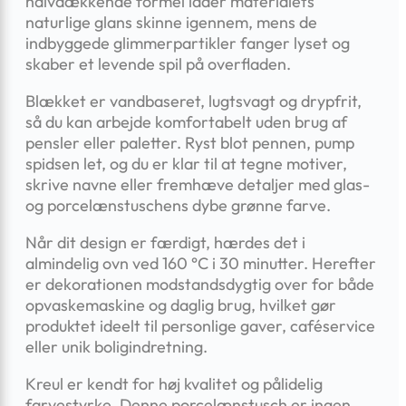
halvdækkende formel lader materialets
naturlige glans skinne igennem, mens de
indbyggede glimmerpartikler fanger lyset og
skaber et levende spil på overfladen.
Blækket er vandbaseret, lugtsvagt og drypfrit,
så du kan arbejde komfortabelt uden brug af
pensler eller paletter. Ryst blot pennen, pump
spidsen let, og du er klar til at tegne motiver,
skrive navne eller fremhæve detaljer med glas-
og porcelænstuschens dybe grønne farve.
Når dit design er færdigt, hærdes det i
almindelig ovn ved 160 °C i 30 minutter. Herefter
er dekorationen modstandsdygtig over for både
opvaskemaskine og daglig brug, hvilket gør
produktet ideelt til personlige gaver, caféservice
eller unik boligindretning.
Kreul er kendt for høj kvalitet og pålidelig
farvestyrke. Denne porcelænstusch er ingen