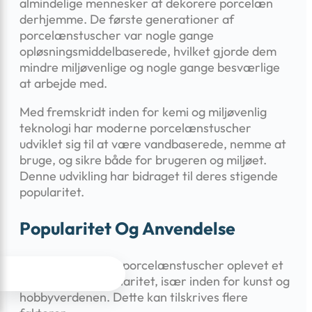
almindelige mennesker at dekorere porcelæn
derhjemme. De første generationer af
porcelænstuscher var nogle gange
opløsningsmiddelbaserede, hvilket gjorde dem
mindre miljøvenlige og nogle gange besværlige
at arbejde med.
Med fremskridt inden for kemi og miljøvenlig
teknologi har moderne porcelænstuscher
udviklet sig til at være vandbaserede, nemme at
bruge, og sikre både for brugeren og miljøet.
Denne udvikling har bidraget til deres stigende
popularitet.
Popularitet Og Anvendelse
De seneste år har porcelænstuscher oplevet et




sandt boom i popularitet, især inden for kunst og
hobbyverdenen. Dette kan tilskrives flere