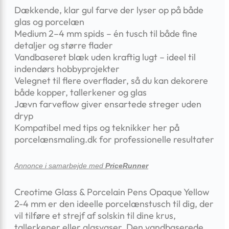
Dækkende, klar gul farve der lyser op på både
glas og porcelæn
Medium 2–4 mm spids – én tusch til både fine
detaljer og større flader
Vandbaseret blæk uden kraftig lugt – ideel til
indendørs hobbyprojekter
Velegnet til flere overflader, så du kan dekorere
både kopper, tallerkener og glas
Jævn farveflow giver ensartede streger uden
dryp
Kompatibel med tips og teknikker her på
porcelænsmaling.dk for professionelle resultater
Annonce i samarbejde med
PriceRunner
Creotime Glass & Porcelain Pens Opaque Yellow
2-4 mm er den ideelle porcelænstusch til dig, der
vil tilføre et strejf af solskin til dine krus,
tallerkener eller glasvaser. Den vandbaserede