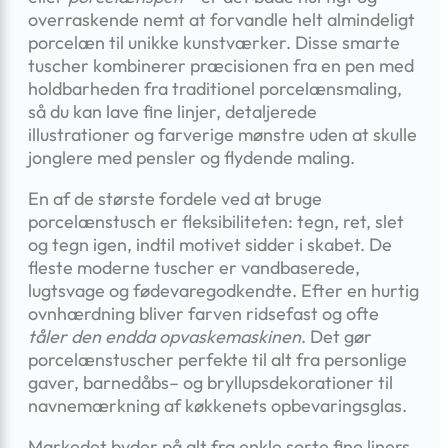
overraskende nemt at forvandle helt almindeligt
porcelæn til unikke kunstværker. Disse smarte
tuscher kombinerer præcisionen fra en pen med
holdbarheden fra traditionel porcelænsmaling,
så du kan lave fine linjer, detaljerede
illustrationer og farverige mønstre uden at skulle
jonglere med pensler og flydende maling.
En af de største fordele ved at bruge
porcelænstusch er fleksibiliteten: tegn, ret, slet
og tegn igen, indtil motivet sidder i skabet. De
fleste moderne tuscher er vandbaserede,
lugtsvage og fødevaregodkendte. Efter en hurtig
ovnhærdning bliver farven ridsefast og ofte
tåler den endda opvaskemaskinen
. Det gør
porcelænstuscher perfekte til alt fra personlige
gaver, barnedåbs– og bryllupsdekorationer til
navnemærkning af køkkenets opbevaringsglas.
Markedet byder på alt fra enkle sorte fine liners