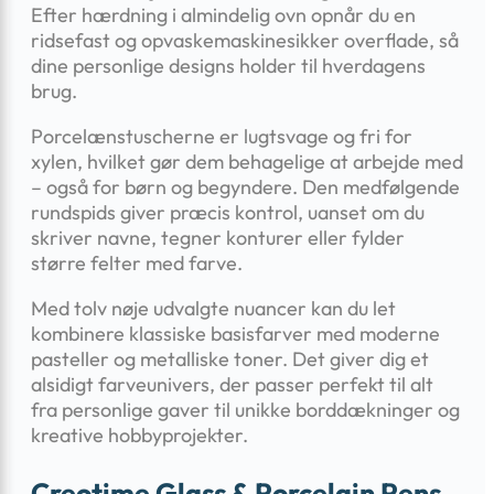
Efter hærdning i almindelig ovn opnår du en
ridsefast og opvaskemaskinesikker overflade, så
dine personlige designs holder til hverdagens
brug.
Porcelænstuscherne er lugtsvage og fri for
xylen, hvilket gør dem behagelige at arbejde med
– også for børn og begyndere. Den medfølgende
rundspids giver præcis kontrol, uanset om du
skriver navne, tegner konturer eller fylder
større felter med farve.
Med tolv nøje udvalgte nuancer kan du let
kombinere klassiske basisfarver med moderne
pasteller og metalliske toner. Det giver dig et
alsidigt farveunivers, der passer perfekt til alt
fra personlige gaver til unikke borddækninger og
kreative hobbyprojekter.
Creotime Glass & Porcelain Pens