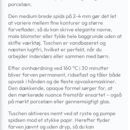
porcelæn.
Den medium brede spids på 2-4 mm gør det let
at variere mellem fine konturer og større
farveflader, så du kan skrive elegante navne,
male blomster eller fylde hele baggrunde uden at
skifte værktøj. Tuschen er vandbaseret og
næsten lugtfri, hvilket er perfekt, når du
arbejder indendørs eller sammen med børn.
Efter ovnhærdning ved 160 °C i 30 minutter
bliver farven permanent, ridsefast og tåler både
opvask i hånden og de fleste opvaskemaskiner.
Den dækkende, opaque formel sørger for, at
den mørkerøde nuance fremstår ensartet – også
på mørkt porcelæn eller gennemsigtigt glas.
Tuschen aktiveres nemt ved at ryste og pumpe
spidsen mod et stykke papir. Herefter flyder
farven jævnt og uden dryp, så du kan