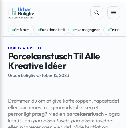
Spring
×
til
indhold
Små rum
Funktionel stil
Hverdagsgear
Tekstilval
HOBBY & FRITID
Porcelænstusch Til Alle
Kreative Idéer
Urban Boligliv
•
oktober 15, 2023
Drømmer du om at give kaffekoppen, tapasfadet
eller børnenes morgenmadstallerken et
personligt præg? Med en
porcelænstusch
– også
kendt som
porcelæn tusch, porcelænstuscher
eller
porcelænspen
– er det både hurtigt og