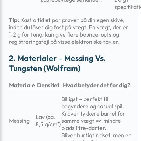
specifikat
Tip:
Kast altid et par prøver på din egen skive,
inden du låser dig fast på vægt. En vægt, der er
1-2 g for tung, kan give flere bounce-outs og
registreringsfejl på visse elektroniske tavler.
2. Materialer – Messing Vs.
Tungsten (wolfram)
Materiale
Densitet
Hvad betyder det for dig?
Billigst – perfekt til
begyndere og casual spil.
Kräver tykkere barrel for
Lav (ca.
Messing
samme vægt => mindre
8,5 g/cm³)
plads i tre-darter.
Bliver hurtigt ridset, men er