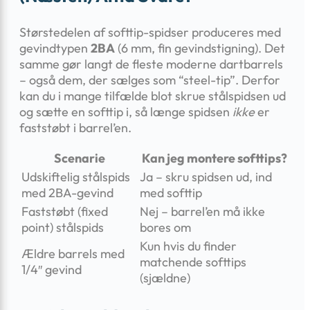
Størstedelen af softtip-spidser produceres med
gevindtypen
2BA
(6 mm, fin gevindstigning). Det
samme gør langt de fleste moderne dartbarrels
– også dem, der sælges som “steel-tip”. Derfor
kan du i mange tilfælde blot skrue stålspidsen ud
og sætte en softtip i, så længe spidsen
ikke
er
faststøbt i barrel’en.
Scenarie
Kan jeg montere softtips?
Udskiftelig stålspids
Ja – skru spidsen ud, ind
med 2BA-gevind
med softtip
Faststøbt (fixed
Nej – barrel’en må ikke
point) stålspids
bores om
Kun hvis du finder
Ældre barrels med
matchende softtips
1/4″ gevind
(sjældne)