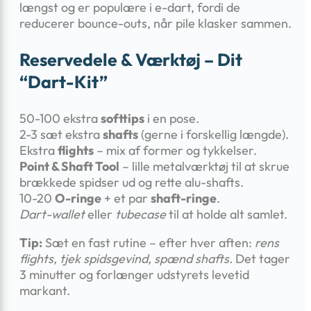
længst og er populære i e-dart, fordi de
reducerer bounce-outs, når pile klasker sammen.
Reservedele & Værktøj – Dit
“dart-Kit”
50-100 ekstra
softtips
i en pose.
2-3 sæt ekstra
shafts
(gerne i forskellig længde).
Ekstra
flights
– mix af former og tykkelser.
Point & Shaft Tool
– lille metalværktøj til at skrue
brækkede spidser ud og rette alu-shafts.
10-20
O-ringe
+ et par
shaft-ringe
.
Dart-wallet
eller
tubecase
til at holde alt samlet.
Tip:
Sæt en fast rutine – efter hver aften:
rens
flights, tjek spidsgevind, spænd shafts.
Det tager
3 minutter og forlænger udstyrets levetid
markant.