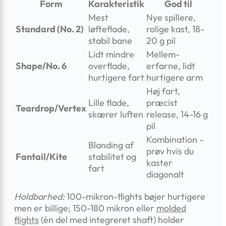
Form
Karakteristik
God til
Mest
Nye spillere,
Standard (No. 2)
løfteflade,
rolige kast, 18-
stabil bane
20 g pil
Lidt mindre
Mellem-
Shape/No. 6
overflade,
erfarne, lidt
hurtigere fart
hurtigere arm
Høj fart,
Lille flade,
præcist
Teardrop/Vertex
skærer luften
release, 14-16 g
pil
Kombination –
Blanding af
prøv hvis du
Fantail/Kite
stabilitet og
kaster
fart
diagonalt
Holdbarhed:
100-mikron-flights bøjer hurtigere
men er billige; 150-180 mikron eller
molded
flights
(én del med integreret shaft) holder