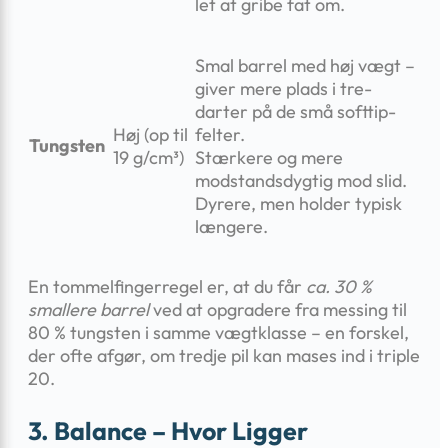
let at gribe fat om.
Smal barrel med høj vægt –
giver mere plads i tre-
darter på de små softtip-
Høj (op til
felter.
Tungsten
19 g/cm³)
Stærkere og mere
modstandsdygtig mod slid.
Dyrere, men holder typisk
længere.
En tommelfingerregel er, at du får
ca. 30 %
smallere barrel
ved at opgradere fra messing til
80 % tungsten i samme vægtklasse – en forskel,
der ofte afgør, om tredje pil kan mases ind i triple
20.
3. Balance – Hvor Ligger