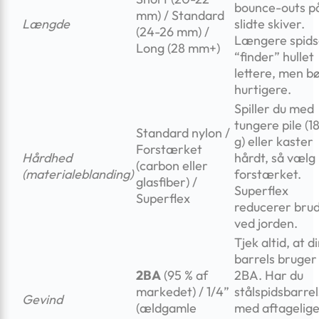
bounce-outs p
mm) / Standard
Længde
slidte skiver.
(24-26 mm) /
Længere spids
Long (28 mm+)
“finder” hullet
lettere, men b
hurtigere.
Spiller du med
tungere pile (1
Standard nylon /
g) eller kaster
Forstærket
Hårdhed
hårdt, så vælg
(carbon eller
(materialeblanding)
forstærket.
glasfiber) /
Superflex
Superflex
reducerer bru
ved jorden.
Tjek altid, at d
barrels bruger
2BA
(95 % af
2BA. Har du
markedet) / 1/4”
stålspidsbarrel
Gevind
(ældgamle
med aftagelig