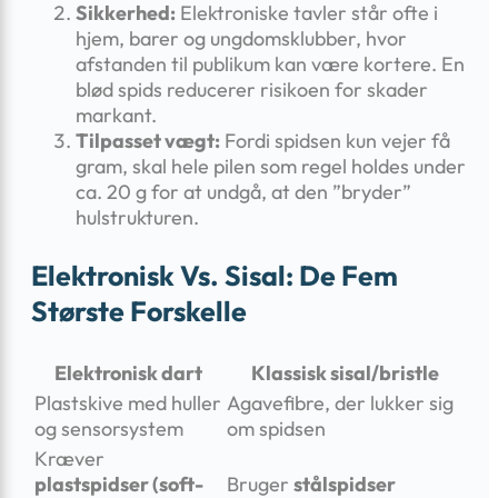
Sikkerhed:
Elektroniske tavler står ofte i
hjem, barer og ungdomsklubber, hvor
afstanden til publikum kan være kortere. En
blød spids reducerer risikoen for skader
markant.
Tilpasset vægt:
Fordi spidsen kun vejer få
gram, skal hele pilen som regel holdes under
ca. 20 g for at undgå, at den ”bryder”
hulstrukturen.
Elektronisk Vs. Sisal: De Fem
Største Forskelle
Elektronisk dart
Klassisk sisal/bristle
Plastskive med huller
Agavefibre, der lukker sig
og sensorsystem
om spidsen
Kræver
plastspidser (soft-
Bruger
stålspidser