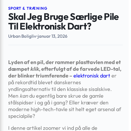
SPORT & TRÆNING
Skal Jeg Bruge Særlige Pile
Til Elektronisk Dart?
Urban Boligliv
•
januar 13, 2026
Lyden af en pil, der rammer plasttavlen med et
dæmpet
klik
, efterfulgt af de farvede LED-tal,
der blinker triumferende –
elektronisk dart
er
på rekordtid blevet danskernes
yndlingsalternativ til den klassiske sisal­skive.
Men
kan
du egentlig bare skrue de gamle
stålspidser i og gå i gang? Eller kræver den
moderne high-tech-tavle sit helt eget arsenal af
specialpile?
I denne artikel zoomer vi ind på alle de