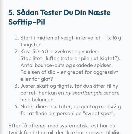
5. Sådan Tester Du Din Næste
Softtip-Pil
Start i midten af vægt-intervallet – fx 16 g i
tungsten.
Kast 30-40 prøvekast og vurder:
Stabilitet i luften (roterer pilen utilsigtet?).
Antal bounce-outs og skadede spidser.
Følelsen af slip – er grebet for aggressivt
eller for glat?
Juster skaft og flights, før du skifter til ny
barrel- her kan en
ny skaftlængde
ændre
hele balancen.
Notér dine resultater, og gentag med ±2 g
for at finde din personlige “sweet spot”.
Efter få aftener med systematisk test har du
typisk fundet en pil, der ikke bare passer til
dig
,