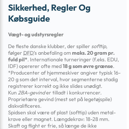
Sikkerhed, Regler Og
Købsguide
Vægt- og udstyrsregler
De fleste danske klubber, der spiller
softtip
,
følger
DFD
’s anbefaling om
maks. 20 gram pr.
fuld pil*
. Internationale turneringer (f.eks. EDU,
IDF) opererer ofte med
18 g som øvre grænse
.
*Producenter af hjemme­skiver angiver typisk 16-
20 g som det interval, hvor segmenterne stadig
registrerer korrekt og ikke slides unødigt.
Kun
2BA-gevind
er tilladt i konkurrencer.
Proprietære gevind (mest set på legetøjspile)
diskvalificeres.
Spidsen skal være af plast (softtip) uden metal­
krave eller magnet. Længde­krav: 18-28 mm.
Skaft og flight er frie, så længe de ikke