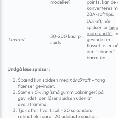
modeller)
points, kan de 
konverteres m
2BA-softtips.
Udskift, når
spidsen er
bøje
mere end 5°
, 
50-200 kast pr.
Levetid
gevindet er
spids
flosset, eller n
den “spinner” i
barrel’en.
Undgå løse spidser:
Spænd kun spidsen med
håndkraft
– tang
flænser gevindet.
Sæt en
O-ring
(små gummi­pakninger) på
gevindet; den låser spidsen uden at
overstramme.
Tjek efter hvert spil – 20 sekunders
rutinetjek sparer 20 ødelagte spidser.