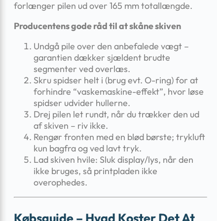
forlænger pilen ud over 165 mm total­længde.
Producentens gode råd til at skåne skiven
Undgå pile over den anbefalede vægt –
garantien dækker sjældent brudte
segmenter ved overlæs.
Skru spidser helt i (brug evt. O-ring) for at
forhindre “vaskemaskine-effekt”, hvor løse
spidser udvider hullerne.
Drej pilen let rundt, når du trækker den ud
af skiven – riv ikke.
Rengør fronten med en blød børste; trykluft
kun bagfra og ved lavt tryk.
Lad skiven hvile: Sluk display/lys, når den
ikke bruges, så printpladen ikke
overophedes.
Købsguide – Hvad Koster Det At