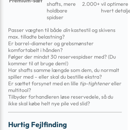
Premium-sæt
shafts, mere
2.000+
vil optimere
holdbare
hvert detalj
spidser
Passer vægten til både
din
kastestil og skivens
max. tilladte belastning?
Er barrel-diameter og grebsmønster
komfortabelt i hånden?
Følger der mindst 30 reserve­spidser med? (Du
kommer til at bruge dem!)
Har shafts samme længde som dem, du normalt
spiller med – eller skal du bestille ekstra?
Er sættet forsynet med en lille
tip-tightener
eller
multitool?
Tilbyder forhandleren løse reservedele, så du
ikke skal købe helt nye pile ved slid?
Hurtig Fejlfinding