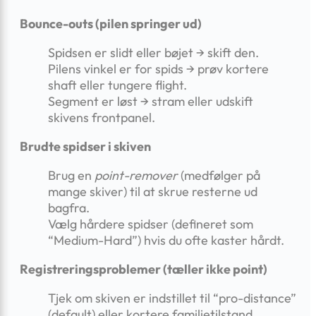
Bounce-outs (pilen springer ud)
Spidsen er slidt eller bøjet → skift den.
Pilens vinkel er for spids → prøv kortere
shaft eller tungere flight.
Segment er løst → stram eller udskift
skivens frontpanel.
Brudte spidser i skiven
Brug en
point-remover
(medfølger på
mange skiver) til at skrue resterne ud
bagfra.
Vælg hårdere spidser (defineret som
“Medium-Hard”) hvis du ofte kaster hårdt.
Registrerings­problemer (tæller ikke point)
Tjek om skiven er indstillet til “pro-distance”
(default) eller kortere familie­tilstand.