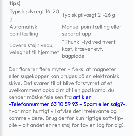
tips)
Typisk pilvægt 14-20
Typisk pilvægt 21-26 g
g
Automatisk
Manuel pointtælling eller
pointtælling
separat app
”Thunk”-lyd ved hvert
Lavere støjniveau,
kast, kræver evt.
velegnet til hjemmet
bagplade
Der florerer flere myter – f.eks. at magneter
eller sugekopper kan bruges på en elektronisk
skive. Det svarer til at blive forstyrret af et
uvelkomment opkald midt i en god kamp; du
kender måske følelsen fra
artiklen
»Telefonnummer 63 10 59 93 – Spam eller salg?«
,
hvor man hurtigt vil afvise det irrelevante og
komme videre. Brug derfor kun rigtige soft-tip-
pile – alt andet er ren støj for tavlen (og for dig).