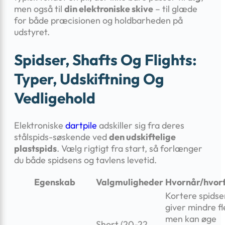
men også til
din elektroniske skive
– til glæde
for både præcisionen og holdbarheden på
udstyret.
Spidser, Shafts Og Flights:
Typer, Udskiftning Og
Vedligehold
Elektroniske
dartpile
adskiller sig fra deres
stålspids-søskende ved
den udskiftelige
plastspids
. Vælg rigtigt fra start, så forlænger
du både spidsens og tavlens levetid.
Egenskab
Valgmuligheder
Hvornår/hvor
Kortere spidse
giver mindre fl
men kan øge
Short (20-22