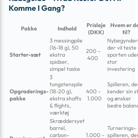
Komme I Gang?
Prisleje
Hvem er d
Pakke
Indhold
(DKK)
til?
3 messingpile
Nybegynder
(16-18 g), 50
der vil teste
200 –
Starter-sæt
ekstra
sporten ude
400
spidser,
stor
simpel taske
investering
3
tungstenspile
Spilleren, de
Opgraderings­
(18-20 g),
400 –
kender sin st
pakke
ekstra shafts
1.000
og ønsker
& flights,
bedre balan
værktøj
Skræddersyet
barrel,
Turnerings­
carbon-
1.000 –
spilleren, de