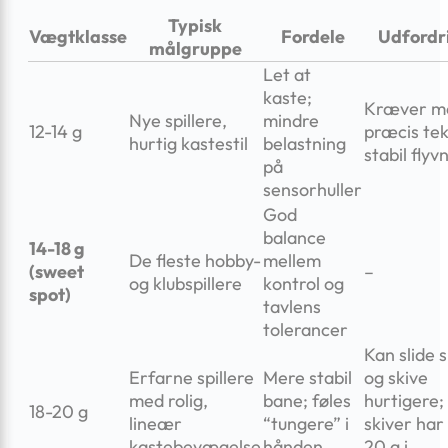
Typisk
Vægtklasse
Fordele
Udfordr
målgruppe
Let at
kaste;
Kræver m
Nye spillere,
mindre
12-14 g
præcis tek
hurtig kastestil
belastning
stabil flyv
på
sensorhuller
God
balance
14-18 g
De fleste hobby-
mellem
(sweet
–
og klubspillere
kontrol og
spot)
tavlens
tolerancer
Kan slide 
Erfarne spillere
Mere stabil
og skive
med rolig,
bane; føles
hurtigere;
18-20 g
lineær
“tungere” i
skiver har
kastebevægelse
hånden
20 g i