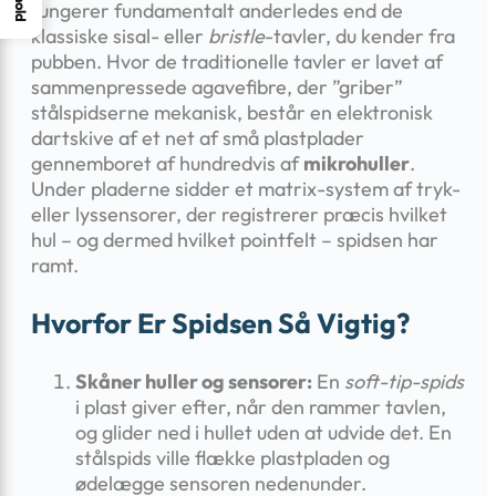
fungerer fundamentalt anderledes end de
klassiske sisal- eller
bristle
-tavler, du kender fra
pubben. Hvor de traditionelle tavler er lavet af
sammenpressede agavefibre, der ”griber”
stålspidserne mekanisk, består en elektronisk
dartskive af et net af små plastplader
gennemboret af hundredvis af
mikrohuller
.
Under pladerne sidder et matrix-system af tryk-
eller lyssensorer, der registrerer præcis hvilket
hul – og dermed hvilket pointfelt – spidsen har
ramt.
Hvorfor Er Spidsen Så Vigtig?
Skåner huller og sensorer:
En
soft-tip-spids
i plast giver efter, når den rammer tavlen,
og glider ned i hullet uden at udvide det. En
stålspids ville flække plastpladen og
ødelægge sensoren nedenunder.