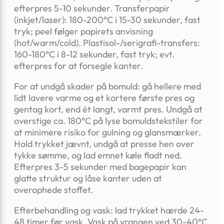
efterpres 5-10 sekunder. Transferpapir
(inkjet/laser): 180-200°C i 15-30 sekunder, fast
tryk; peel følger papirets anvisning
(hot/warm/cold). Plastisol-/serigrafi-transfers:
160-180°C i 8-12 sekunder, fast tryk; evt.
efterpres for at forsegle kanter.
For at undgå skader på bomuld: gå hellere med
lidt lavere varme og et kortere første pres og
gentag kort, end ét langt, varmt pres. Undgå at
overstige ca. 180°C på lyse bomuldstekstiler for
at minimere risiko for gulning og glansmærker.
Hold trykket jævnt, undgå at presse hen over
tykke sømme, og lad emnet køle fladt ned.
Efterpres 3-5 sekunder med bagepapir kan
glatte struktur og låse kanter uden at
overophede stoffet.
Efterbehandling og vask: lad trykket hærde 24-
48 timer før vask. Vask på vrangen ved 30-40°C