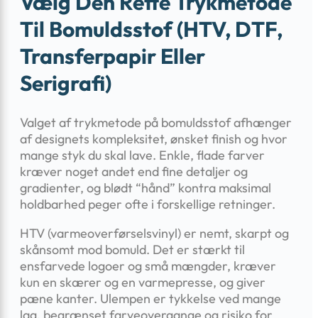
Vælg Den Rette Trykmetode
Til Bomuldsstof (HTV, DTF,
Transferpapir Eller
Serigrafi)
Valget af trykmetode på bomuldsstof afhænger
af designets kompleksitet, ønsket finish og hvor
mange styk du skal lave. Enkle, flade farver
kræver noget andet end fine detaljer og
gradienter, og blødt “hånd” kontra maksimal
holdbarhed peger ofte i forskellige retninger.
HTV (varmeoverførselsvinyl) er nemt, skarpt og
skånsomt mod bomuld. Det er stærkt til
ensfarvede logoer og små mængder, kræver
kun en skærer og en varmepresse, og giver
pæne kanter. Ulempen er tykkelse ved mange
lag, begrænset farveovergange og risiko for