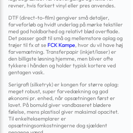
revner, hvis forkert vinyl eller pres anvendes.
DTF (direct-to-film) gengiver små detaljer,
farveforløb og hvidt underlag på mørke tekstiler
med god holdbarhed og relativt blød overflade.
Det passer godt til små og mellemstore oplag og
trøjer til fx at se
FCK Kampe
, hvor du vil have høj
farvemætning. Transferpapir (inkjet/laser) er
den billigste løsning hjemme, men bliver ofte
tykkere i hånden og holder typisk kortere ved
gentagen vask.
Serigrafi (silketryk) er kongen for større oplag:
meget robust, super farvedækning og god
økonomi pr. enhed, når opsætningen først er
lavet. På bomuld giver vandbaseret blødere
følelse, mens plastisol giver maksimal opacitet.
Til enkelteksemplarer er
opsætningsomkostningerne dog sjældent
pengene værd.