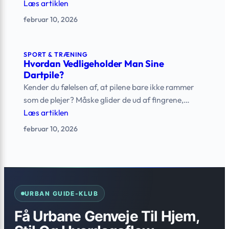
Læs artiklen
februar 10, 2026
SPORT & TRÆNING
Hvordan Vedligeholder Man Sine
Dartpile?
Kender du følelsen af, at pilene bare ikke rammer
som de plejer? Måske glider de ud af fingrene,…
Læs artiklen
februar 10, 2026
URBAN GUIDE-KLUB
Få Urbane Genveje Til Hjem,