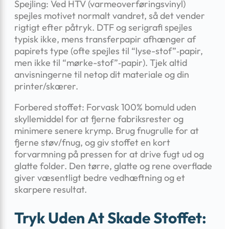
Spejling: Ved HTV (varmeoverføringsvinyl)
spejles motivet normalt vandret, så det vender
rigtigt efter påtryk. DTF og serigrafi spejles
typisk ikke, mens transferpapir afhænger af
papirets type (ofte spejles til “lyse-stof”‑papir,
men ikke til “mørke-stof”‑papir). Tjek altid
anvisningerne til netop dit materiale og din
printer/skærer.
Forbered stoffet: Forvask 100% bomuld uden
skyllemiddel for at fjerne fabriksrester og
minimere senere krymp. Brug fnugrulle for at
fjerne støv/fnug, og giv stoffet en kort
forvarmning på pressen for at drive fugt ud og
glatte folder. Den tørre, glatte og rene overflade
giver væsentligt bedre vedhæftning og et
skarpere resultat.
Tryk Uden At Skade Stoffet: