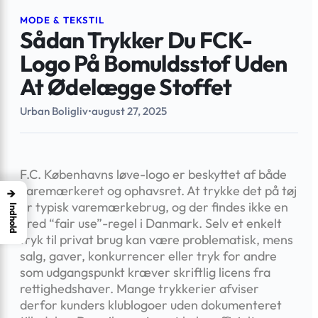
MODE & TEKSTIL
Sådan Trykker Du FCK-
Logo På Bomuldsstof Uden
At Ødelægge Stoffet
Urban Boligliv
•
august 27, 2025
F.C. Københavns løve-logo er beskyttet af både
varemærkeret og ophavsret. At trykke det på tøj
→
er typisk varemærkebrug, og der findes ikke en
Indhold
bred “fair use”-regel i Danmark. Selv et enkelt
tryk til privat brug kan være problematisk, mens
salg, gaver, konkurrencer eller tryk for andre
som udgangspunkt kræver skriftlig licens fra
rettighedshaver. Mange trykkerier afviser
derfor kunders klublogoer uden dokumenteret