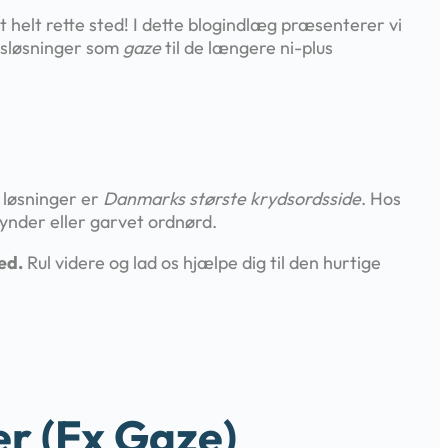
t helt rette sted! I dette blogindlæg præsenterer vi
vsløsninger som
gaze
til de længere ni-plus
 løsninger er
Danmarks største krydsordsside
. Hos
ynder eller garvet ordnørd.
ed.
Rul videre og lad os hjælpe dig til den hurtige
er (fx Gaze)