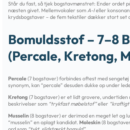
Står du fast, så tjek bogstavmønstret: Ender ordet 
næsten givet. Mellemvokaler som
A-I
eller konsona
krydsbogstaver – de fem tekstiler dækker stort set a
Bomuldsstof – 7–8 B
(percale, Kretong, 
Percale
(7 bogstaver) forbindes oftest med sengetøj a
synonym, kan “percale” desuden dukke op under le
Kretong
(7 bogstaver) er et lidt grovere, undertide
beskrivelser som
“trykfast møbelstof”
eller
“kraftigt 
Musselin
(8 bogstaver) er derimod en meget let og l
“musselin” en oplagt kandidat.
Moleskin
(8 bogstaver
ord som
“tykt, slidstærkt bomuld”
.