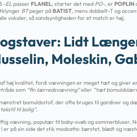
på
-EL
passer
FLANEL
; starter det med
PO-
, er
POPLIN
o
ntklynger
BT
peger på
BATIST
, mens dobbelt-T og accen
lle vokaler, så sandsynligheden for et match er høj.
ogstaver: Lidt Længe
Musselin, Moleskin, Ga
f høj kvalitet, fordi vævningen er meget tæt og giver en
detråde som
“fin lærredsvævning”
eller
“tæt bomuldslær
n mønstret bomuldsstof, der ofte bruges til gardiner og 
tekstil til bolig”
.
uftig vævning, populær til baby-svøb og sommerbluser. Nå
) er på sin side det stik modsatte: børstet, blødt og næs