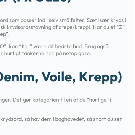
ord som passer ind i selv små felter. Sæt især kryds i
sk krydsordsstavning af crepe/krepp). Har du et “Z”
rep”.
“O”, kan “flor” være dit bedste bud. Brug også
er hurtigt tankerne hen på netop gaze.
denim, Voile, Krepp)
er. Det gør kategorien til en af de “hurtige” i
krydsord, så hav dem i baghovedet, så snart du ser