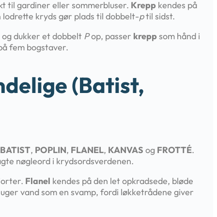
kt til gardiner eller sommerbluser.
Krepp
kendes på
lodrette kryds gør plads til dobbelt-
p
til sidst.
; og dukker et dobbelt
P
op, passer
krepp
som hånd i
 på fem bogstaver.
delige (batist,
BATIST
,
POPLIN
,
FLANEL
,
KANVAS
og
FROTTÉ
.
lagte nøgleord i krydsordsverdenen.
jorter.
Flanel
kendes på den let opkradsede, bløde
uger vand som en svamp, fordi løkketrådene giver