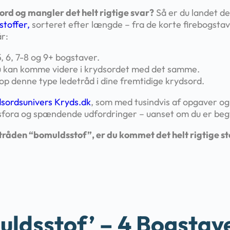
ord og mangler det helt rigtige svar?
Så er du landet de
toffer,
sorteret efter længde – fra de korte firebogsta
år:
, 6, 7-8 og 9+ bogstaver.
å du kan komme videre i krydsordet med det samme.
top denne type ledetråd i dine fremtidige krydsord.
dsordsunivers Kryds.dk
, som med tusindvis af opgaver og
onsfora og spændende udfordringer – uanset om du er beg
detråden “bomuldsstof”, er du kommet det helt rigtige st
uldsstof’ – 4 Bogstav