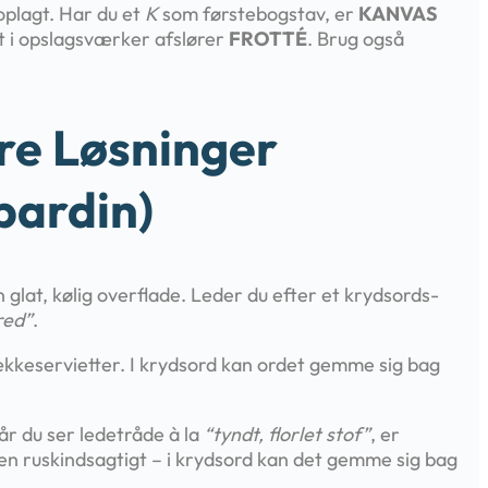
plagt. Har du et
K
som førstebogstav, er
KANVAS
t i opslagsværker afslører
FROTTÉ
. Brug også
re Løsninger
bardin)
 glat, kølig overflade. Leder du efter et krydsords-
red”
.
dækkeservietter. I krydsord kan ordet gemme sig bag
r du ser ledetråde à la
“tyndt, florlet stof”
, er
ten ruskindsagtigt – i krydsord kan det gemme sig bag