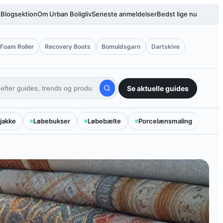
e
Blogsektion
Om Urban Boligliv
Seneste anmeldelser
Bedst lige nu
Foam Roller
Recovery Boots
Bomuldsgarn
Dartskive
Se aktuelle guides
jakke
Løbebukser
Løbebælte
Porcelænsmaling
Priv