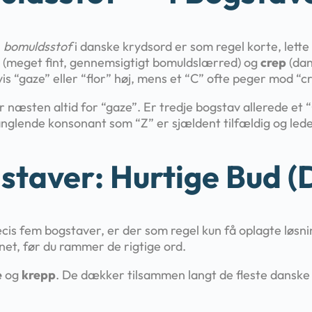
n
bomuldsstof
i danske krydsord er som regel korte, lette 
(meget fint, gennemsigtigt bomuldslærred) og
crep
(dan
is “gaze” eller “flor” høj, mens et “C” ofte peger mod “c
 næsten altid for “gaze”. Er tredje bogstav allerede et 
anglende konsonant som “Z” er sjældent tilfældig og led
staver: Hurtige Bud (
s fem bogstaver, er der som regel kun få oplagte løsning
onet, før du rammer de rigtige ord.
e
og
krepp
. De dækker tilsammen langt de fleste danske 