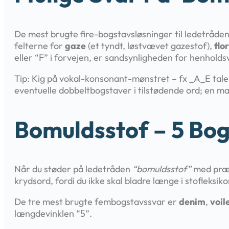
De mest brugte fire-bogstavsløsninger til ledetråde
felterne for
gaze
(et tyndt, løstvævet gazestof),
flor
eller “F” i forvejen, er sandsynligheden for henholdsv
Tip: Kig på vokal-konsonant-mønstret – fx _A_E taler
eventuelle dobbeltbogstaver i tilstødende ord; en m
Bomuldsstof – 5 Bog
Når du støder på ledetråden
“bomuldsstof”
med præci
krydsord, fordi du ikke skal bladre længe i stofleksik
De tre mest brugte fembogstavssvar er
denim
,
voil
længdevinklen “5”.