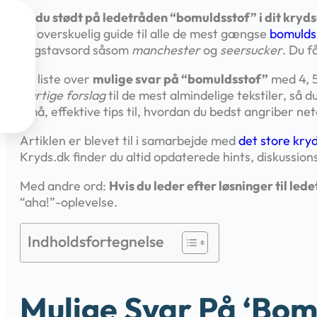
Er du stødt på ledetråden “bomuldsstof” i dit kryds

en overskuelig guide til alle de mest gængse
bomuldss
bogstavsord såsom
manchester
og
seersucker
. Du f

En liste over
mulige svar på “bomuldsstof”
med 4, 5

Hurtige forslag
til de mest almindelige tekstiler, s
Små, effektive tips til, hvordan du bedst angriber ne

Artiklen er blevet til i samarbejde med
det store kry
Kryds.dk finder du altid opdaterede hints, diskussi
Med andre ord:
Hvis du leder efter løsninger til le
“aha!”-oplevelse.
Indholdsfortegnelse
Mulige Svar På ‘bom