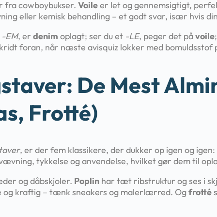
er fra cowboybukser.
Voile
er let og gennemsigtigt, perfe
ing eller kemisk behandling – et godt svar, især hvis din 
å
-EM
, er
denim
oplagt; ser du et
-LE
, peger det på
voile
 skridt foran, når næste avisquiz lokker med bomuldsstof
staver: De Mest Almin
as, Frotté)
taver
, er der fem klassikere, der dukker op igen og igen:
i vævning, tykkelse og anvendelse, hvilket gør dem til op
æder og dåbskjoler.
Poplin
har tæt ribstruktur og ses i sk
 og kraftig – tænk sneakers og malerlærred. Og
frotté
s