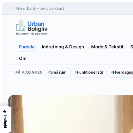
Spring
Bo urbant – lev stilsikkert
til
indhold
Forside
Indretning & Design
Mode & Tekstil
S
Om
Små rum
Funktionel stil
Hverdagsg
PÅ RADAREN
→
Indhold