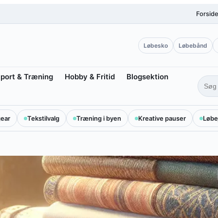
Forsid
Løbesko
Løbebånd
port & Træning
Hobby & Fritid
Blogsektion
ear
Tekstilvalg
Træning i byen
Kreative pauser
Løbe